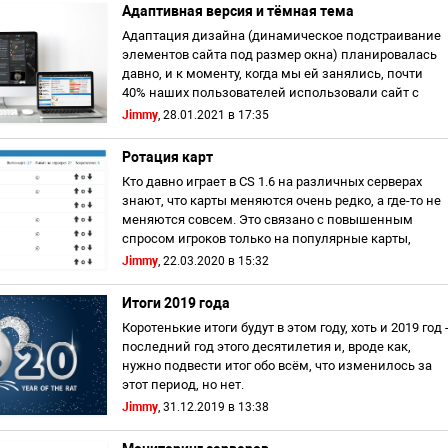
Адаптивная версия и тёмная тема
Адаптация дизайна (динамическое подстраивание
элементов сайта под размер окна) планировалась
давно, и к моменту, когда мы ей занялись, почти
40% наших пользователей использовали сайт с
мобильных устро...
Jimmy
, 28.01.2021 в 17:35
Ротация карт
Кто давно играет в CS 1.6 на различных серверах
знают, что карты меняются очень редко, а где-то не
меняются совсем. Это связано с повышенным
спросом игроков только на популярные карты,
редкостью разра...
Jimmy
, 22.03.2020 в 15:32
Итоги 2019 года
Коротенькие итоги будут в этом году, хоть и 2019 год 
последний год этого десятилетия и, вроде как,
нужно подвести итог обо всём, что изменилось за
этот период, но нет.
Jimmy
, 31.12.2019 в 13:38
Сегодня только по...