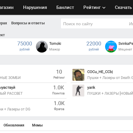
агазин
Нарушения
Банлист
Рейтинг
Скачать
ерах
Вопросы и ответы
ект
75000
22000
Tomoki
SvinkaP
Мажор
Меценат
рублей
рублей
10
COCu_HE_CCb|
НЫЕ ЗОМБИ
Пушки + Лазеры от Death 
Рейтинг
1.0К
чувствуй
yarik
ЫЙ РАССВЕТ
ПУШКИ + ЛАЗЕРЫ [НОВЫЙ
Поинтов
1.0К
ки + Лазеры от DG
Фрагов
Обновления
Мемы