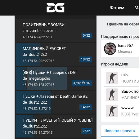
Форум
М
Правила на серв
ПОЗИТИВНЫЕ ЗОМБИ
zm_zombie_rever...
0/32
Поддерживают про
46.174.48.48:27211
tema957
МАЛИНОВЫЙ РАССВЕТ
Меценат
de_dust2_2x2
10/32
46.174.54.202:27015
Игроки недели
[BBS] Пушки + Лазеры от DG
uzb
de_megalopolis
ПОЗИТИВ
4/32
16
46.174.50.128:27015
Вацок по
Пушки + Лазеры от Death Game #2
МАЛИНОВ
de_dust2_2x2
14/32
wwww
46.174.52.3:27219
[BBS] Пуш
ПУШКИ + ЛАЗЕРЫ [НОВЫЙ УРОВЕНЬ]
de_dust2_2x2
Новости проекта
7/32
46.174.53.94:27015