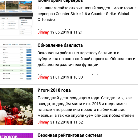
Мониторинг серверов
На нашем сайте открыт новый раздел - мониторинг
серверов Counter-Strike 1.6 и Counter-Strike: Global
Offensive.
[b]Мониторинг[/b]
Jimmy
, 19.06.2019 в 11:21
Теперь помимо отслеживания состояния наших
серверов...
Обновление банлиста
Закончены работы по переносу банлиста с
субдомена на основной сайт проекта. Обновлены и
добавлены различные функции.
[b]Удобный и быстрый поиск[/b]
Jimmy
, 31.01.2019 в 10:30
Пять способов ориентирования по б...
Итоги 2018 года
Последний день уходящего года. Сегодня мы, как
всегда, подведём мини итог 2018 и поделимся
планами по развитию проекта на ближайшие
месяцы, а так же опубликуем список победителей
новогоднего розыгрыша...
Jimmy
, 31.12.2018 в 11:52
Сезонная рейтинговая система