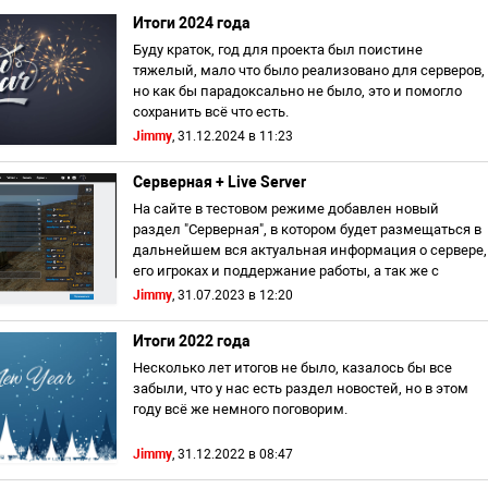
Итоги 2024 года
Буду краток, год для проекта был поистине
тяжелый, мало что было реализовано для серверов,
но как бы парадоксально не было, это и помогло
сохранить всё что есть.
Jimmy
, 31.12.2024 в 11:23
Как будет проходить 2025-...
Серверная + Live Server
На сайте в тестовом режиме добавлен новый
раздел "Серверная", в котором будет размещаться в
дальнейшем вся актуальная информация о сервере,
его игроках и поддержание работы, а так же с
совер...
Jimmy
, 31.07.2023 в 12:20
Итоги 2022 года
Несколько лет итогов не было, казалось бы все
забыли, что у нас есть раздел новостей, но в этом
году всё же немного поговорим.
За последние полтора-два года закрылись тысячи
Jimmy
, 31.12.2022 в 08:47
серверов по c...