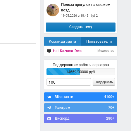
Польза прогулок на свежем
возд
19.05.2026 в 18:45
2
Создать тему
Команда сайта
Пользователи
Hai_Kazuma_Desu
Модератор
Поддержание работы серверов
14659/30000 руб.
Поддержать
ВКонтакте
4100+
Телеграм
70+
Дискорд
280+