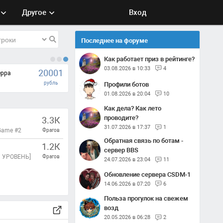
Другое
Вход
Последнее на форуме
Как работает приз в рейтинге?
03.08.2026 в 10:33
4
20001
eppa
рубль
Профили ботов
01.08.2026 в 20:04
10
Как дела? Как лето
проводите?
3.3К
31.07.2026 в 17:37
1
Game #2
Фрагов
Обратная связь по ботам -
1.2К
сервер BBS
 УРОВЕНЬ]
Фрагов
24.07.2026 в 23:04
11
Обновление сервера CSDM-1
14.06.2026 в 07:20
6
Польза прогулок на свежем
возд
20.05.2026 в 06:28
2