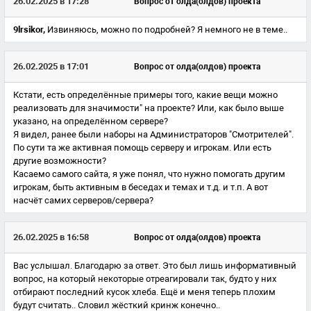
26.02.2025 в 17:28
Вопрос от олда(олдов) проекта
9lrsikor,
Извиняюсь, можно по подробней? Я немного не в теме..
26.02.2025 в 17:01
Вопрос от олда(олдов) проекта
Кстати, есть определённые примеры того, какие вещи можно
реализовать для значимости" на проекте? Или, как было выше
указано, на определённом сервере?
Я видел, ранее были наборы на Администраторов "Смотрителей".
По сути та же активная помощь серверу и игрокам. Или есть
другие возможности?
Касаемо самого сайта, я уже понял, что нужно помогать другим
игрокам, быть активным в беседах и темах и т.д. и т.п. А вот
насчёт самих серверов/сервера?
26.02.2025 в 16:58
Вопрос от олда(олдов) проекта
Вас услышал. Благодарю за ответ. Это был лишь информативный
вопрос, на который некоторые отреагировали так, будто у них
отбирают последний кусок хлеба. Ещё и меня теперь плохим
будут считать.. Словил жёсткий кринж конечно..