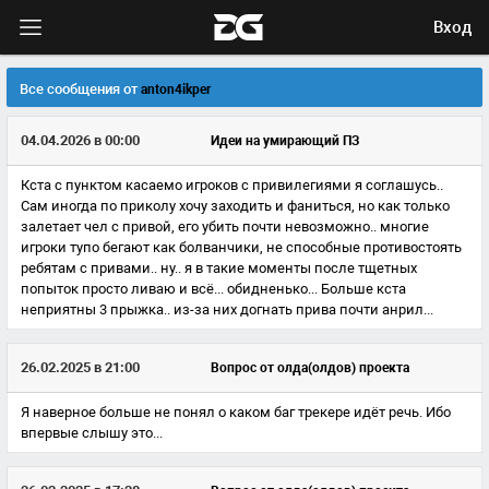
Вход
Все сообщения от
anton4ikper
04.04.2026 в 00:00
Идеи на умирающий ПЗ
Кста с пунктом касаемо игроков с привилегиями я соглашусь..
Сам иногда по приколу хочу заходить и фаниться, но как только
залетает чел с привой, его убить почти невозможно.. многие
игроки тупо бегают как болванчики, не способные противостоять
ребятам с привами.. ну.. я в такие моменты после тщетных
попыток просто ливаю и всё... обидненько... Больше кста
неприятны 3 прыжка.. из-за них догнать прива почти анрил...
26.02.2025 в 21:00
Вопрос от олда(олдов) проекта
Я наверное больше не понял о каком баг трекере идёт речь. Ибо
впервые слышу это...