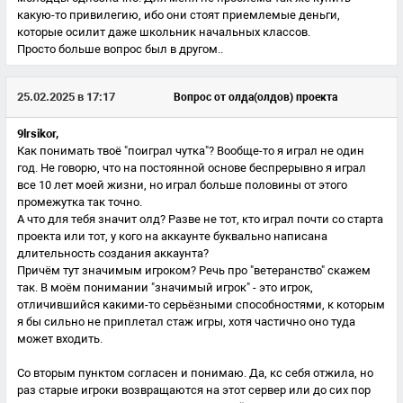
какую-то привилегию, ибо они стоят приемлемые деньги,
которые осилит даже школьник начальных классов.
Просто больше вопрос был в другом..
25.02.2025 в 17:17
Вопрос от олда(олдов) проекта
9lrsikor,
Как понимать твоё "поиграл чутка"? Вообще-то я играл не один
год. Не говорю, что на постоянной основе беспрерывно я играл
все 10 лет моей жизни, но играл больше половины от этого
промежутка так точно.
А что для тебя значит олд? Разве не тот, кто играл почти со старта
проекта или тот, у кого на аккаунте буквально написана
длительность создания аккаунта?
Причём тут значимым игроком? Речь про "ветеранство" скажем
так. В моём понимании "значимый игрок" - это игрок,
отличившийся какими-то серьёзными способностями, к которым
я бы сильно не приплетал стаж игры, хотя частично оно туда
может входить.
Со вторым пунктом согласен и понимаю. Да, кс себя отжила, но
раз старые игроки возвращаются на этот сервер или до сих пор