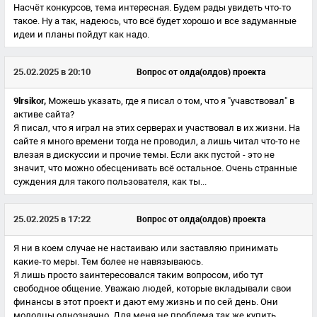
Насчёт конкурсов, тема интересная. Будем рады увидеть что-то
такое. Ну а так, надеюсь, что всё будет хорошо и все задуманные
идеи и планы пойдут как надо.
25.02.2025 в 20:10
Вопрос от олда(олдов) проекта
9lrsikor,
Можешь указать, где я писал о том, что я "учавствовал" в
активе сайта?
Я писал, что я играл на этих серверах и участвовал в их жизни. На
сайте я много времени тогда не проводил, а лишь читал что-то не
влезая в дискуссии и прочие темы. Если акк пустой - это не
значит, что можно обесценивать всё остальное. Очень странные
суждения для такого пользователя, как ты...
25.02.2025 в 17:22
Вопрос от олда(олдов) проекта
Я ни в коем случае не настаиваю или заставляю принимать
какие-то меры. Тем более не навязываюсь.
Я лишь просто заинтересовался таким вопросом, ибо тут
свободное общение. Уважаю людей, которые вкладывали свои
финансы в этот проект и дают ему жизнь и по сей день. Они
молодцы однозначно. Для меня не проблема так же купить