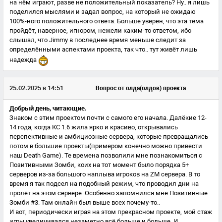
на нём играют, разве не положительный показатель? Ну.. я лишь
поделился мыслями и задал вопрос, на который не ожидаю
100%-ного положительного ответа. Больше уверен, что эта тема
пройдёт, наверное, игнором, нежели каким-то ответом, ибо
слышал, что Jimmy в последнее время меньше следит за
определёнными аспектами проекта, так что.. тут живёт лишь
надежда
25.02.2025 в 14:51
Вопрос от олда(олдов) проекта
Добрый день, читающие.
Знаком с этим проектом почти с самого его начала. Далёкие 12-
14 года, когда КС 1.6 жила ярко и красиво, открывались
перспективные и амбициозные сервера, которые превращались
потом в большие проекты(примером конечно можно привести
наш Death Game). Те времена позволили мне познакомиться с
Позитивными Зомби, коих на тот момент было порядка 5+
серверов из-за большого наплыва игроков на ZM сервера. В то
время я так подсел на подобный режим, что проводил дни на
пролёт на этом сервере. Особенно запомнился мне Позитивные
Зомби #3. Там онлайн был выше всех почему-то..
И вот, периодически играя на этом прекрасном проекте, мой стаж
игры увеличивался незаметно всё больше и больше. И