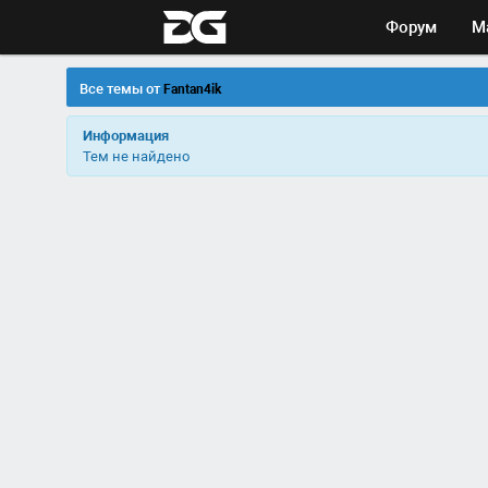
Форум
М
Все темы от
Fantan4ik
Информация
Тем не найдено