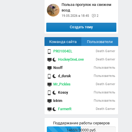
Польза прогулок на свежем
возд
19.05.2026 в 18:45
2
Создать тему
Команда сайта
Пользователи
PRO1004EL
Death Gamer
HockeyOneLove
Death Gamer
Nooff
Пользователь
d_durak
Пользователь
Mr_Pickles
Death Gamer
Kosoy
Пользователь
k4rim
Пользователь
FarmerR
Death Gamer
Поддержание работы серверов
14659/30000 руб.