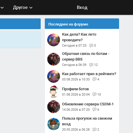
Другое
Вход
Последнее на форуме
Как дела? Как лето
проводите?
Сегодня в 07:25
5
Обратная связь по ботам -
сервер BBS
Сегодня в 06:39
12
Как работает приз в рейтинге?
03.08.2026 в 10:33
4
Профили ботов
01.08.2026 в 20:04
10
Обновление сервера CSDM-1
14.06.2026 в 07:20
6
Польза прогулок на свежем
возд
20.05.2026 в 06:28
2