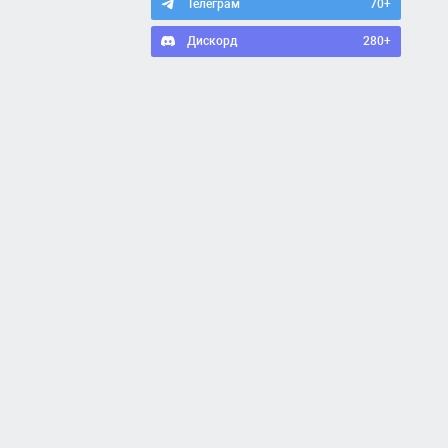
Телеграм
70+
Дискорд
280+