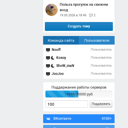
Польза прогулок на свежем
возд
19.05.2026 в 18:45
2
Создать тему
Команда сайта
Пользователи
Nooff
Пользователь
Kosoy
Пользователь
ShoW_maN
Пользователь
JooJoo
Пользователь
Поддержание работы серверов
14659/30000 руб.
Поддержать
ВКонтакте
4100+