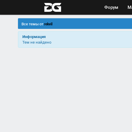
Форум
М
Все темы от
rekvil
Информация
Тем не найдено