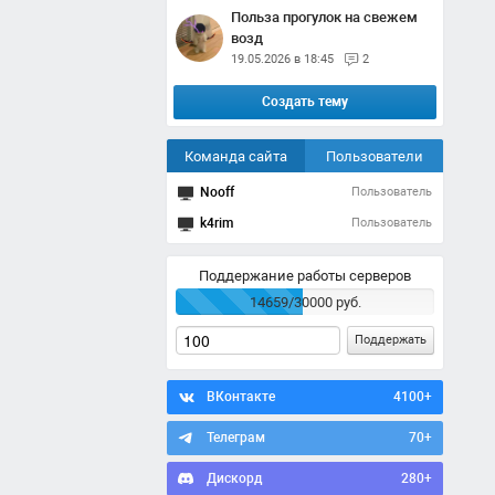
Польза прогулок на свежем
возд
19.05.2026 в 18:45
2
Создать тему
Команда сайта
Пользователи
Nooff
Пользователь
k4rim
Пользователь
Поддержание работы серверов
14659/30000 руб.
Поддержать
ВКонтакте
4100+
Телеграм
70+
Дискорд
280+