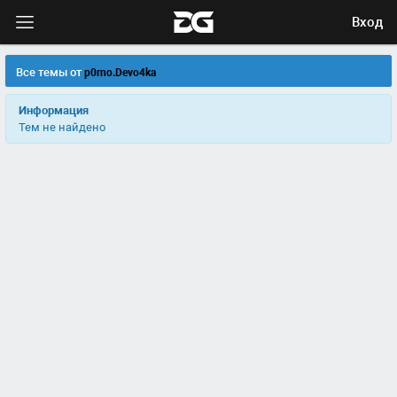
Вход
Все темы от
p0rno.Devo4ka
Информация
Тем не найдено