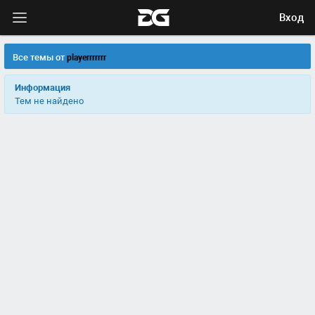
Вход
Все темы от
playerrrrrrr
Информация
Тем не найдено