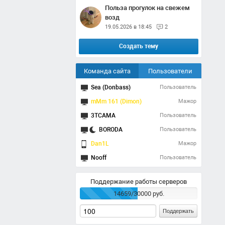
Польза прогулок на свежем
возд
19.05.2026 в 18:45
2
Создать тему
Команда сайта
Пользователи
Sea (Donbass)
Пользователь
mMm 161 (Dimon)
Мажор
3TCAMA
Пользователь
BORODA
Пользователь
Dan1L
Мажор
Nooff
Пользователь
Поддержание работы серверов
14659/30000 руб.
Поддержать