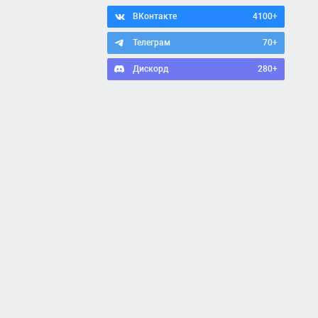
ВКонтакте
4100+
Телеграм
70+
Дискорд
280+