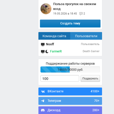
Польза прогулок на свежем
возд
19.05.2026 в 18:45
2
Создать тему
Команда сайта
Пользователи
Nooff
Пользователь
FarmerR
Death Gamer
Поддержание работы серверов
14659/30000 руб.
Поддержать
ВКонтакте
4100+
Телеграм
70+
Дискорд
280+