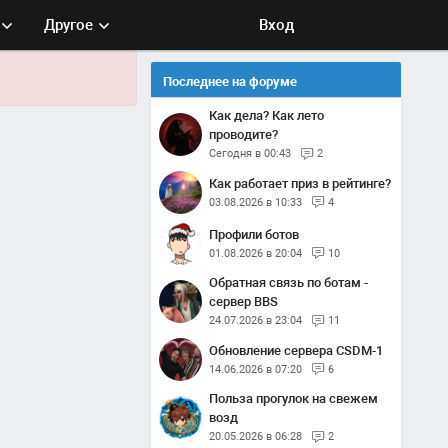
Другое
Вход
Последнее на форуме
Как дела? Как лето
проводите?
Сегодня в 00:43
2
Как работает приз в рейтинге?
03.08.2026 в 10:33
4
Профили ботов
01.08.2026 в 20:04
10
Обратная связь по ботам -
сервер BBS
24.07.2026 в 23:04
11
Обновление сервера CSDM-1
14.06.2026 в 07:20
6
Польза прогулок на свежем
возд
20.05.2026 в 06:28
2