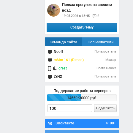
Польза прогулок на свежем
возд
19.05.2026 в 18:45
2
Создать тему
Команда сайта
Пользователи
Nooff
Пользователь
mMm 161 (Dimon)
Мажор
great
Death Gamer
LYNX
Пользователь
Поддержание работы серверов
14659/30000 руб.
Поддержать
ВКонтакте
4100+