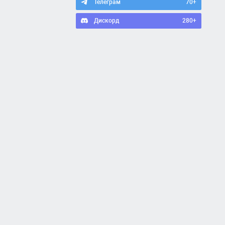
Телеграм
70+
Дискорд
280+