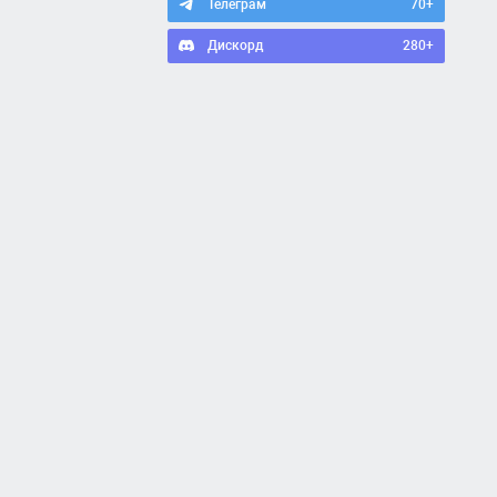
Телеграм
70+
Дискорд
280+