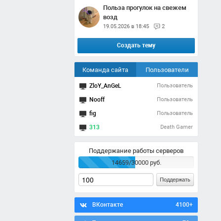
Польза прогулок на свежем
возд
19.05.2026 в 18:45
2
Создать тему
Команда сайта
Пользователи
ZloY_AnGeL
Пользователь
Nooff
Пользователь
fig
Пользователь
313
Death Gamer
Поддержание работы серверов
14659/30000 руб.
Поддержать
ВКонтакте
4100+