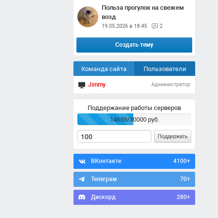
Польза прогулок на свежем
возд
19.05.2026 в 18:45
2
Создать тему
Команда сайта
Пользователи
Jimmy
Администратор
Поддержание работы серверов
14659/30000 руб.
Поддержать
ВКонтакте
4100+
Телеграм
70+
Дискорд
280+