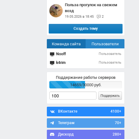
Польза прогулок на свежем
возд
19.05.2026 в 18:45
2
Создать тему
Команда сайта
Пользователи
Nooff
Пользователь
k4rim
Пользователь
Поддержание работы серверов
14659/30000 руб.
Поддержать
ВКонтакте
4100+
Телеграм
70+
Дискорд
280+