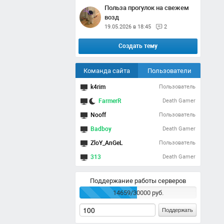
Польза прогулок на свежем
возд
19.05.2026 в 18:45
2
Создать тему
Команда сайта
Пользователи
k4rim
Пользователь
FarmerR
Death Gamer
Nooff
Пользователь
Badboy
Death Gamer
ZloY_AnGeL
Пользователь
313
Death Gamer
Поддержание работы серверов
14659/30000 руб.
Поддержать