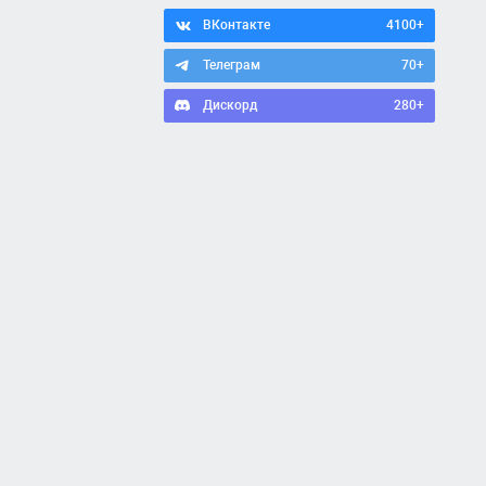
ВКонтакте
4100+
Телеграм
70+
Дискорд
280+