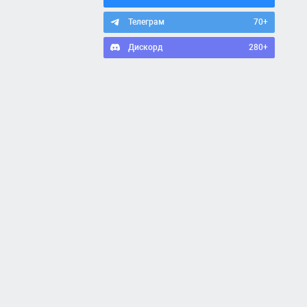
Телеграм
70+
Дискорд
280+