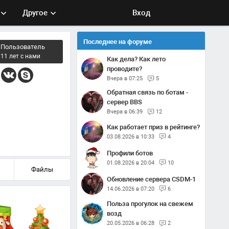
Другое
Вход
Последнее на форуме
Пользователь
11 лет с нами
Как дела? Как лето
проводите?
Вчера в 07:25
5
Обратная связь по ботам -
сервер BBS
Вчера в 06:39
12
Как работает приз в рейтинге?
03.08.2026 в 10:33
4
Профили ботов
01.08.2026 в 20:04
10
Файлы
Обновление сервера CSDM-1
14.06.2026 в 07:20
6
Польза прогулок на свежем
возд
20.05.2026 в 06:28
2