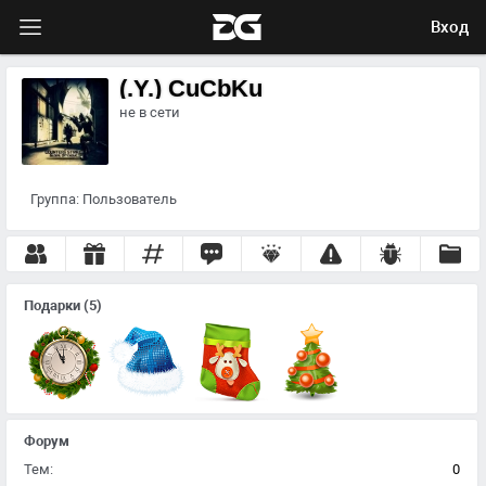
Вход
(.Y.) CuCbKu
не в сети
Группа:
Пользователь
Подарки
(5)
Форум
Тем:
0