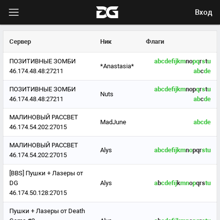
Вход
Сервер
Ник
Флаги
ПОЗИТИВНЫЕ ЗОМБИ
a
b
c
d
e
f
j
k
m
no
p
q
r
s
t
u
*Anastasia*
46.174.48.48:27211
a
b
c
d
e
ПОЗИТИВНЫЕ ЗОМБИ
a
b
c
d
e
f
j
k
m
nop
q
r
s
t
u
Nuts
46.174.48.48:27211
a
b
c
d
e
МАЛИНОВЫЙ РАССВЕТ
MadJune
a
b
c
d
e
46.174.54.202:27015
МАЛИНОВЫЙ РАССВЕТ
Alys
a
b
c
d
e
f
j
k
m
n
o
pqr
s
t
u
46.174.54.202:27015
[BBS] Пушки + Лазеры от
DG
Alys
a
b
c
d
e
f
j
k
m
n
o
p
qrs
t
u
46.174.50.128:27015
Пушки + Лазеры от Death