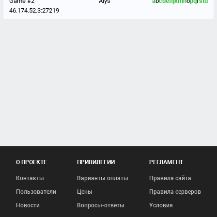
Game #2
Alys
a
b
c
d
e
f
j
k
m
n
o
p
q
r
s
t
u
46.174.52.3:27219
О ПРОЕКТЕ
ПРИВИЛЕГИИ
РЕГЛАМЕНТ
Контакты
Варианты оплаты
Правила сайта
Пользователи
Цены
Правила серверов
Новости
Вопросы-ответы
Условия