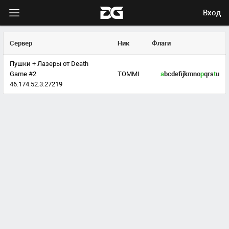
Вход
Сервер
Ник
Флаги
Пушки + Лазеры от Death
Game #2
TOMMI
a
bcdefijkmno
p
qrs
t
u
46.174.52.3:27219