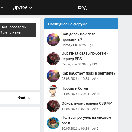
Другое
Вход
Последнее на форуме
Пользователь
9 лет с нами
Как дела? Как лето
проводите?
Сегодня в 07:25
5
Обратная связь по ботам -
сервер BBS
Сегодня в 06:39
12
Как работает приз в рейтинге?
03.08.2026 в 10:33
4
Профили ботов
01.08.2026 в 20:04
10
Файлы
Обновление сервера CSDM-1
14.06.2026 в 07:20
6
Польза прогулок на свежем
возд
20.05.2026 в 06:28
2