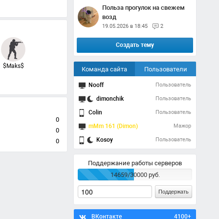
Польза прогулок на свежем
возд
19.05.2026 в 18:45
2
Создать тему
$Maks$
Команда сайта
Пользователи
Nooff
Пользователь
dimonchik
Пользователь
Colin
Пользователь
0
mMm 161 (Dimon)
Мажор
0
Kosoy
Пользователь
0
Поддержание работы серверов
14659/30000 руб.
Поддержать
ВКонтакте
4100+