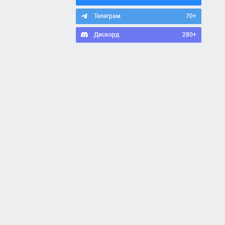
Телеграм
70+
Дискорд
280+