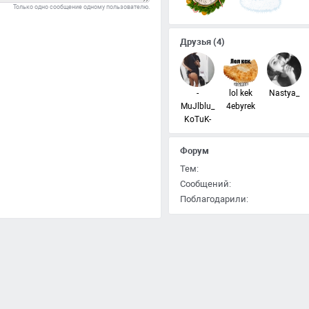
Только одно сообщение одному пользователю.
Друзья
(4)
-
lol kek
Nastya_
MuJlblu_
4ebyrek
KoTuK-
Форум
Тем:
Сообщений:
Поблагодарили: