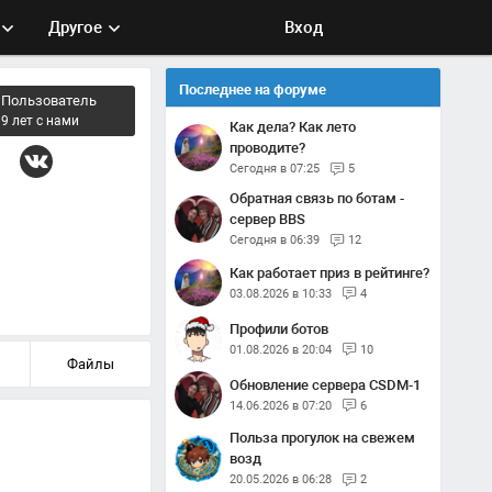
Другое
Вход
Последнее на форуме
Пользователь
9 лет с нами
Как дела? Как лето
проводите?
Сегодня в 07:25
5
Обратная связь по ботам -
сервер BBS
Сегодня в 06:39
12
Как работает приз в рейтинге?
03.08.2026 в 10:33
4
Профили ботов
01.08.2026 в 20:04
10
Файлы
Обновление сервера CSDM-1
14.06.2026 в 07:20
6
Польза прогулок на свежем
возд
20.05.2026 в 06:28
2