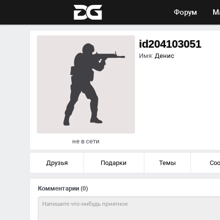
Форум
М
id204103051
Имя:
Денис
не в сети
Друзья
Подарки
Темы
Со
Комментарии
(0)