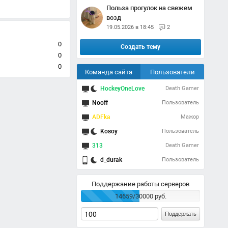
Польза прогулок на свежем
возд
19.05.2026 в 18:45
2
0
Создать тему
0
0
Команда сайта
Пользователи
HockeyOneLove
Death Gamer
Nooff
Пользователь
ADFka
Мажор
Kosoy
Пользователь
313
Death Gamer
d_durak
Пользователь
Поддержание работы серверов
14659/30000 руб.
Поддержать