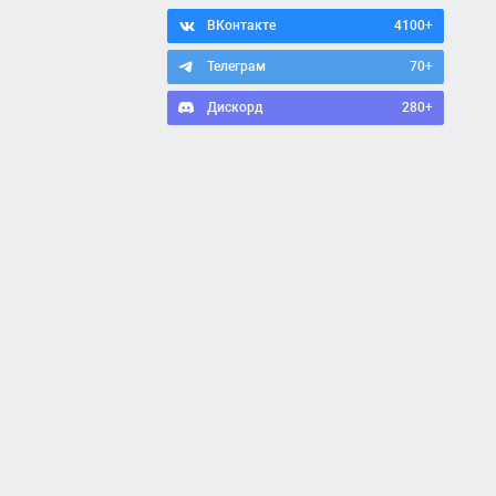
ВКонтакте
4100+
Телеграм
70+
Дискорд
280+