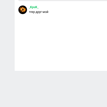
_KpuK_
+rep друг мой