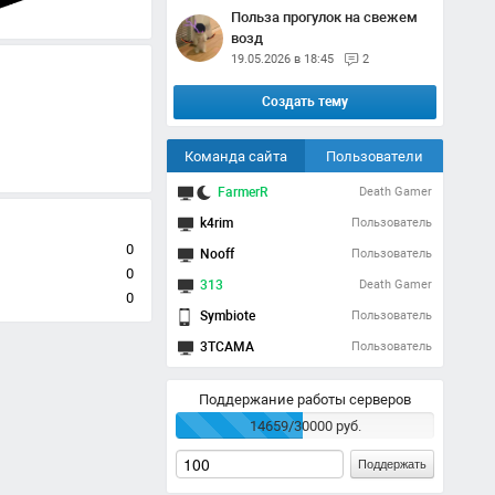
Польза прогулок на свежем
возд
19.05.2026 в 18:45
2
Создать тему
Команда сайта
Пользователи
FarmerR
Death Gamer
k4rim
Пользователь
0
Nooff
Пользователь
0
313
Death Gamer
0
Symbiote
Пользователь
3TCAMA
Пользователь
Поддержание работы серверов
14659/30000 руб.
Поддержать