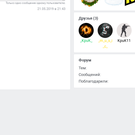
Только одно сообщение одному пользователю.
21.05.2019 в 21:43
Друзья
(3)
_KpuK_
_m_u_s_i
KpuK11
_c_
Форум
Тем:
Сообщений:
Поблагодарили: