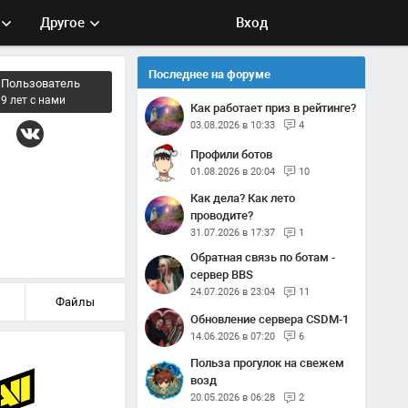
Другое
Вход
Последнее на форуме
Пользователь
9 лет с нами
Как работает приз в рейтинге?
03.08.2026 в 10:33
4
Профили ботов
01.08.2026 в 20:04
10
Как дела? Как лето
проводите?
31.07.2026 в 17:37
1
Обратная связь по ботам -
сервер BBS
24.07.2026 в 23:04
11
Файлы
Обновление сервера CSDM-1
14.06.2026 в 07:20
6
Польза прогулок на свежем
возд
20.05.2026 в 06:28
2