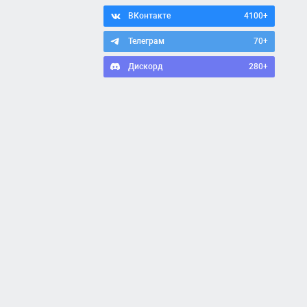
ВКонтакте
4100+
Телеграм
70+
Дискорд
280+