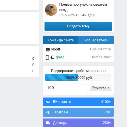
Польза прогулок на свежем
возд
19.05.2026 в 18:45
2
Создать тему
Команда сайта
Пользователи
Nooff
Пользователь
great
Death Gamer
0
0
Поддержание работы серверов
0
14659/30000 руб.
Поддержать
ВКонтакте
4100+
Телеграм
70+
Дискорд
280+