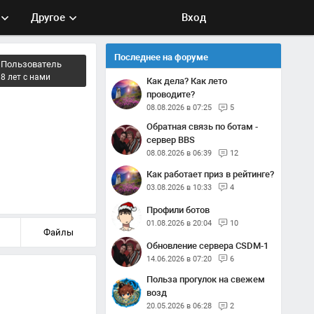
Другое
Вход
Последнее на форуме
Пользователь
8 лет с нами
Как дела? Как лето
проводите?
08.08.2026 в 07:25
5
Обратная связь по ботам -
сервер BBS
08.08.2026 в 06:39
12
Как работает приз в рейтинге?
03.08.2026 в 10:33
4
Профили ботов
01.08.2026 в 20:04
10
Файлы
Обновление сервера CSDM-1
14.06.2026 в 07:20
6
Польза прогулок на свежем
возд
20.05.2026 в 06:28
2