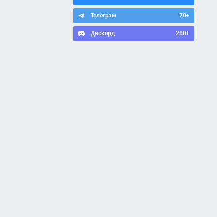
Телеграм
70+
Дискорд
280+