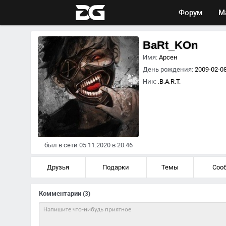
Форум
М
BaRt_KOn
Имя:
Арсен
День рождения:
2009-02-08
Ник:
.B.A.R.T.
был в сети 05.11.2020 в 20:46
Друзья
Подарки
Темы
Соо
Комментарии
(3)