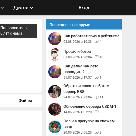
Другое
Вход
Последнее на форуме
Пользователь
6 лет с нами
Как работает приз в рейтинге?
03.08.2026 в 10:33
4
Профили ботов
01.08.2026 в 20:04
10
Как дела? Как лето
проводите?
31.07.2026 в 17:37
1
Обратная связь по ботам -
сервер BBS
24.07.2026 в 23:04
11
Файлы
Обновление сервера CSDM-1
14.06.2026 в 07:20
6
Польза прогулок на свежем
возд
20.05.2026 в 06:28
2