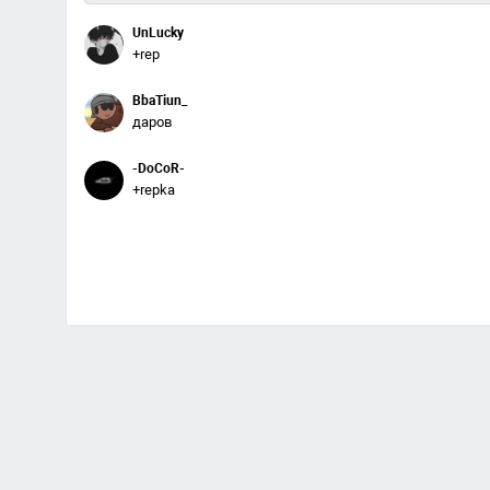
UnLucky
+rep
BbaTiun_
даров
-DoCoR-
+repka