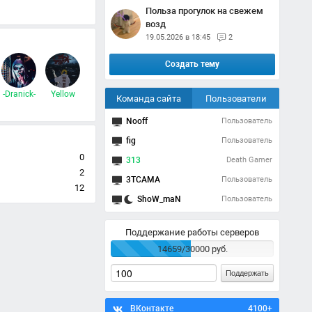
Польза прогулок на свежем
возд
19.05.2026 в 18:45
2
Создать тему
-Dranick-
Yellow
Команда сайта
Пользователи
Nooff
Пользователь
fig
Пользователь
0
313
Death Gamer
2
3TCAMA
Пользователь
12
ShoW_maN
Пользователь
Поддержание работы серверов
14659/30000 руб.
Поддержать
ВКонтакте
4100+