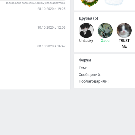
Только одно сообщение одному пользователю.
28.10.2020 в 19:25
Друзья
(5)
10.10.2020 в 12:06
UnLucky
Xaoc
TRUST
08.10.2020 в 16:47
ME
Форум
Тем:
Сообщений:
Поблагодарили: