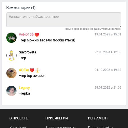
Комментарии
(4)
Только одно сообщение одному пользователю.
VANO156
19.01.2025 в 15:01
+rep можно весело пообщаться)
Suvorovets
22.09.2023 в 12:05
+rep
ADFka
04.10.2022 в 19:12
+rep top awaper
Legacy
28.09.2022 в 21:06
+repka
О ПРОЕКТЕ
ПРИВИЛЕГИИ
РЕГЛАМЕНТ
Контакты
Варианты оплаты
Правила сайта