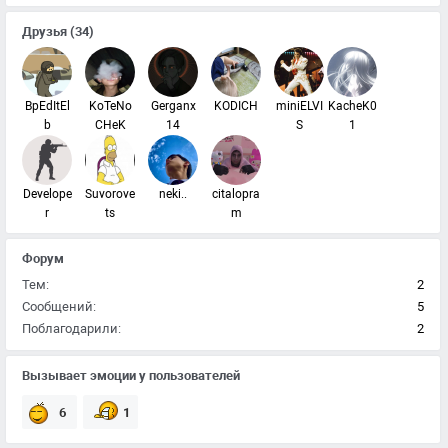
Друзья
(34)
BpEdItEl
KoTeNo
Gerganx
KODICH
miniELVI
KacheK0
b
CHeK
14
S
1
Develope
Suvorove
neki..
citalopra
r
ts
m
Форум
Тем:
2
Сообщений:
5
Поблагодарили:
2
Вызывает эмоции у пользователей
6
1