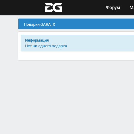
Форум
М
Подарки QARA_X
Информация
Нет ни одного подарка