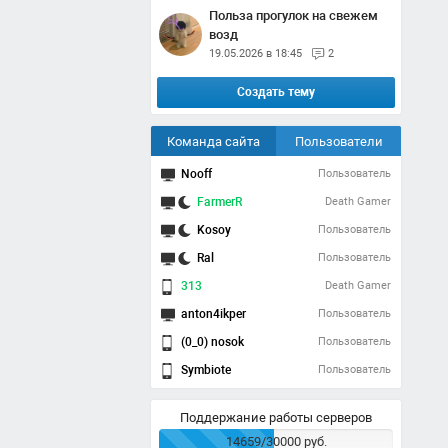
Польза прогулок на свежем
возд
19.05.2026 в 18:45
2
Создать тему
Команда сайта
Пользователи
Nooff
Пользователь
FarmerR
Death Gamer
Kosoy
Пользователь
Ral
Пользователь
313
Death Gamer
anton4ikper
Пользователь
(0_0) nosok
Пользователь
Symbiote
Пользователь
Поддержание работы серверов
14659/30000 руб.