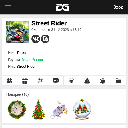
Вход
Street Rider
был в сети 31.12.2023 в 18:19
Имя:
Роман
Группа:
Death Gamer
Ник:
Street Rider
Подарки
(19)