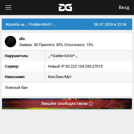
Вход
Жалоба на _-*GaMe<kInG*-_
08.07.2020 в 22:54
elio
Заявок: 40
Принято: 85%
Отклонено: 15%
Нарушитель:
_-*GaMe<kInG*-_
Сервер:
Новый IP 83.222.104.250:27015
Наказание:
Кик/Бан/Мут
Ложный бан
Лишён
сообществом