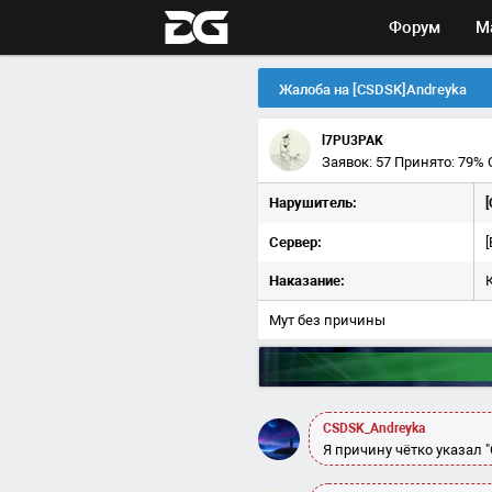
Форум
М
Жалоба на [CSDSK]Andreyka
l7PU3PAK
Заявок: 57
Принято: 79%
Нарушитель:
Сервер:
Наказание:
Мут без причины
CSDSK_Andreyka
Я причину чётко указал 