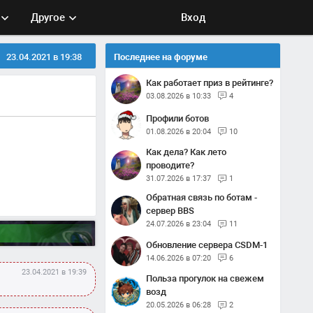
Другое
Вход
23.04.2021 в 19:38
Последнее на форуме
Как работает приз в рейтинге?
03.08.2026 в 10:33
4
Профили ботов
01.08.2026 в 20:04
10
Как дела? Как лето
проводите?
31.07.2026 в 17:37
1
Обратная связь по ботам -
сервер BBS
24.07.2026 в 23:04
11
Обновление сервера CSDM-1
14.06.2026 в 07:20
6
23.04.2021 в 19:39
Польза прогулок на свежем
возд
20.05.2026 в 06:28
2