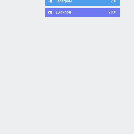
Телеграм
70+
Дискорд
280+