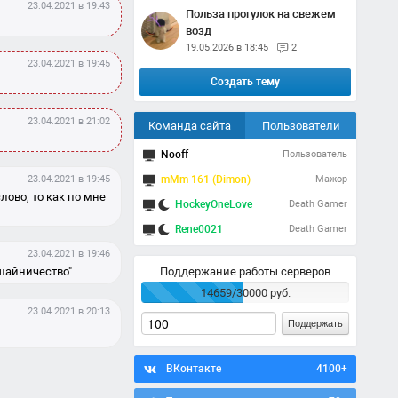
23.04.2021 в 19:43
Польза прогулок на свежем
возд
19.05.2026 в 18:45
2
23.04.2021 в 19:45
Создать тему
23.04.2021 в 21:02
Команда сайта
Пользователи
Nooff
Пользователь
23.04.2021 в 19:45
mMm 161 (Dimon)
Мажор
лово, то как по мне
HockeyOneLove
Death Gamer
Rene0021
Death Gamer
23.04.2021 в 19:46
ошайничество"
Поддержание работы серверов
14659/30000 руб.
23.04.2021 в 20:13
Поддержать
ВКонтакте
4100+