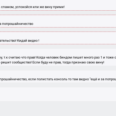
а спамом, успокойся или же вину прими!
а попрошайничество
ательство! Кидай видео !
у, т.к считаю что прав! Когда человек биндом пишет много раз 1 и тоже с
 решит сообщество! Если буду не прав, тогда признаю свою вину!
опрошайничество, если полистать консоль то там видно "ещё и за попр