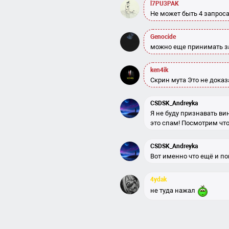
l7PU3PAK
Не может быть 4 запрос
Genocide
можно еще принимать з
ken4ik
Скрин мута Это не доказ
CSDSK_Andreyka
Я не буду признавать вин
это спам! Посмотрим что
CSDSK_Andreyka
Вот именно что ещё и п
4ydak
не туда нажал