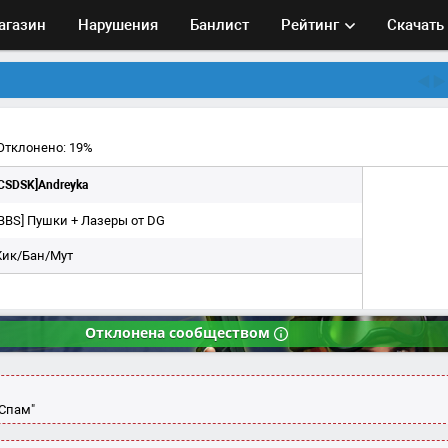
агазин
Нарушения
Банлист
Рейтинг
Скачать
Отклонено: 19%
[CSDSK]Andreyka
[BBS] Пушки + Лазеры от DG
Кик/Бан/Мут
Отклонена
сообществом
"Спам"