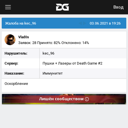
Вход
Жалоба на kec_96
03.06.2021 в 19:26
Vlad0s
Заявок: 28
Принято: 82%
Отклонено: 14%
Нарушитель:
kec_96
Сервер:
Пушки + Лазеры от Death Game #2
Наказание:
Иммунитет
Оскорбление
Лишён
сообществом