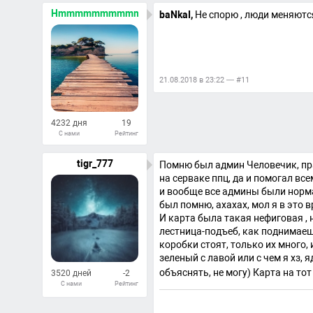
Ответов
Hmmmmmmmmmmmmmm
baNkaI,
Не спорю , люди меняютс
21.08.2018 в 23:22 — #11
4232 дня
19
С нами
Рейтинг
285
Ответов
tigr_777
Помню был админ Человечик, пра
на серваке ппц, да и помогал все
и вообще все админы были нормал
был помню, ахахах, мол я в это 
И карта была такая нефиговая , 
лестница-подъеб, как поднимаеш
коробки стоят, только их много, 
зеленый с лавой или с чем я хз, 
объяснять, не могу) Карта на то
3520 дней
-2
С нами
Рейтинг
192
Ответов