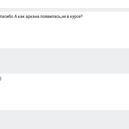
Спасибо.А как аркана появилась,не в курсе?
)