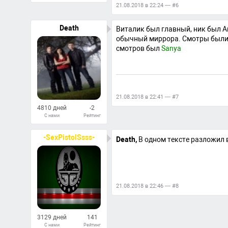
107
21.08.2018 в 22:24 — #6
Ответов
Death
Виталик был главный, ник был An
обычный миррора. Смотры были н
смотров был
Sanya
21.08.2018 в 22:41 — #7
4810 дней
-2
С нами
Рейтинг
26
Ответов
-SexPistolSsss-
Death,
В одном тексте разложил 
21.08.2018 в 22:46 — #8
3129 дней
141
С нами
Рейтинг