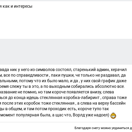
я как и интересы
вда ник у него из символов состоял, старенький админ, херачил
м, все по справедливости , паки пушки, че только не раздавал, да
ьными, потому что их было мало, и да , у них свой график даже
время слежу ты в это, а по выходным собирались абсолютно все.
название не помню, но там короче появляется внизу, слева
ься до конца идешь стеклянная коробка-лабиринт , справа тоже
и после этих коробок тоже стеклянная , а слева на верху бассейн
яды в общем, и там потом проходик есть, короче тупо так
т момент популярная была, а щас что, Ворлд уже надоел)
Благодаря снегу можно уединиться 