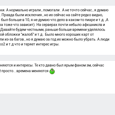
 А нормально играли , помогали . А не точто сейчас , я думаю
Правда были исключия , но их сейчас на сайте редко видно,
ыл больше в 10, я не думаю что дело в каком-то пиаре и т.д. ,А
ра тоже что зависит). На серверах почти небыло афкшниклв и
 Давайте будем честными, раньше больше времени уделялось
овой обложки "жалоб" и т.д . Было много хороших карт от
ли из-за багов , но я думаю за год их можно было убрать. А люди
о2 и т.д что и теряет интерес игры.
няются и интересы. Те кто давно был ярым фаном зм, сейчас
ё просто...времена меняются