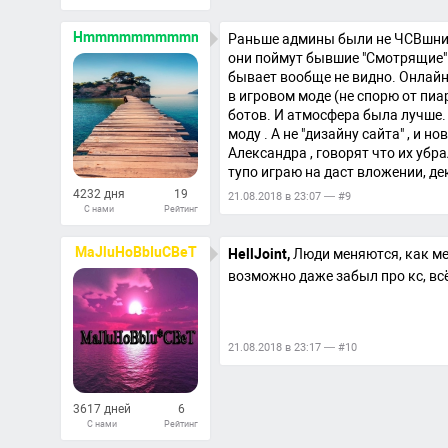
521
Ответов
Hmmmmmmmmmmmmmm
Раньше админы были не ЧСВшники.
они поймут бывшие "Смотрящие". 
бывает вообще не видно. Онлайн б
в игровом моде (не спорю от пиа
ботов. И атмосфера была лучше.
моду . А не "дизайну сайта" , и н
Александра , говорят что их убра
тупо играю на даст вложении, дек
4232 дня
19
21.08.2018 в 23:07 — #9
С нами
Рейтинг
285
Ответов
MaJluHoBbIuCBeT
HellJoint,
Люди меняются, как ме
возможно даже забыл про кс, вс
21.08.2018 в 23:17 — #10
3617 дней
6
С нами
Рейтинг
352