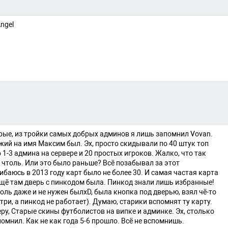
ngel
ые, из тройки самых добрых админов я лишь запомнил Vovan.
жий на имя Максим был. Эх, просто скидывали по 40 штук топ
 1-3 админа на сервере и 20 простых игроков. Жалко, что так
 чтоль. Или это было раньше? Всё позабывал за этот
баюсь в 2013 году карт было не более 30. И самая частая карта
 ещё там дверь с пинкодом была. Пинкод знали лишь избранные!
оль даже и не нужен былxD, была кнопка под дверью, взял чё-то
три, а пинкод не работает). Думаю, старики вспомнят ту карту.
, Старые скины футболистов на випке и админке. Эх, столько
апомнил. Как не как года 5-6 прошло. Всё не вспомнишь.