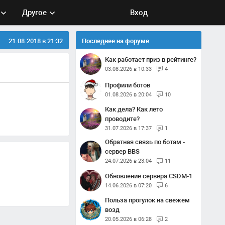
Другое
Вход
21.08.2018 в 21:32
Последнее на форуме
Как работает приз в рейтинге?
03.08.2026 в 10:33
4
Профили ботов
01.08.2026 в 20:04
10
Как дела? Как лето
проводите?
31.07.2026 в 17:37
1
Обратная связь по ботам -
сервер BBS
24.07.2026 в 23:04
11
Обновление сервера CSDM-1
14.06.2026 в 07:20
6
Польза прогулок на свежем
возд
20.05.2026 в 06:28
2