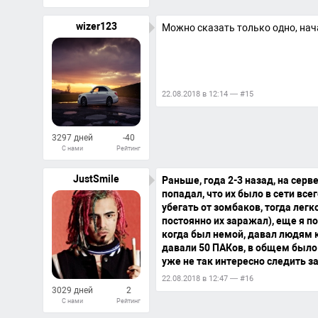
72
Ответов
wizer123
Можно сказать только одно, нач
22.08.2018 в 12:14 — #15
3297 дней
-40
С нами
Рейтинг
61
Ответов
JustSmile
Раньше, года 2-3 назад, на сер
попадал, что их было в сети вс
убегать от зомбаков, тогда легк
постоянно их заражал), еще я 
когда был немой, давал людям 
давали 50 ПАКов, в общем было 
уже не так интересно следить за
22.08.2018 в 12:47 — #16
3029 дней
2
С нами
Рейтинг
202