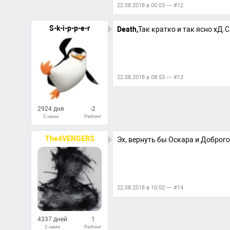
22.08.2018 в 00:03 — #12
S-k-i-p-p-e-r
Death,
Так кратко и так ясно хД.
22.08.2018 в 08:53 — #13
2924 дня
-2
С нами
Рейтинг
66
Ответов
The4VENGERS
Эх, вернуть бы Оскара и Доброго
22.08.2018 в 10:02 — #14
4337 дней
1
С нами
Рейтинг