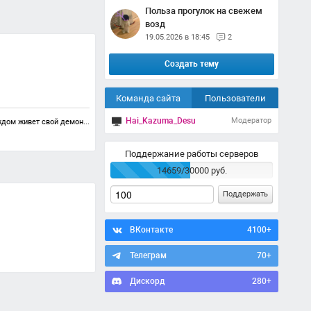
Польза прогулок на свежем
возд
19.05.2026 в 18:45
2
Создать тему
Команда сайта
Пользователи
Hai_Kazuma_Desu
Модератор
ждом живет свой демон...
Поддержание работы серверов
14659/30000 руб.
Поддержать
ВКонтакте
4100+
Телеграм
70+
Дискорд
280+