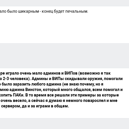
ало было шикарным - конец будет печальным.
вере играло очень мало админов и ВИПов (возможно я так
его 2-3 человека). Админы и ВИПы скидывали оружия, помогали
о было заразить любого админа (не знаю почему, но я
помню админа Винстон, который много общался, всем помогал и
копить ПАКи. В то время все решали эти примеры за которые
очень весело, а сейчас я думаю я немного повзрослел и мне
 сервером, да и за играми в общем.