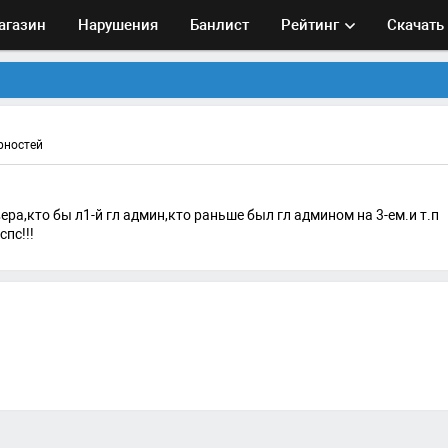
агазин
Нарушения
Банлист
Рейтинг
Скачать
рностей
ра,кто бы л1-й гл админ,кто раньше был гл админом на 3-ем.и т.п
пс!!!