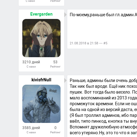
С нами
Рейтинг
285
Ответов
Evergarden
По-моему,раньше был гл.админ A
21.08.2018 в 21:58 — #5
3210 дней
53
С нами
Рейтинг
112
Ответов
kivisfrNull
Раньше, админы были очень добр
Так ник был вроде. Ещё ник похо
пушек. Вот тогда было весело. По
мало воспоминаний из 2013 года
промежуток времени. Если не оши
была на одной из версий даста,
(Я был троллил админов, ибо пар
ввёл, типо пинкод, кнопка ты вну
Вспомнят дружелюбную атмосферу
3585 дней
0
всего утеряно.Ну, это то что я з
С нами
Рейтинг