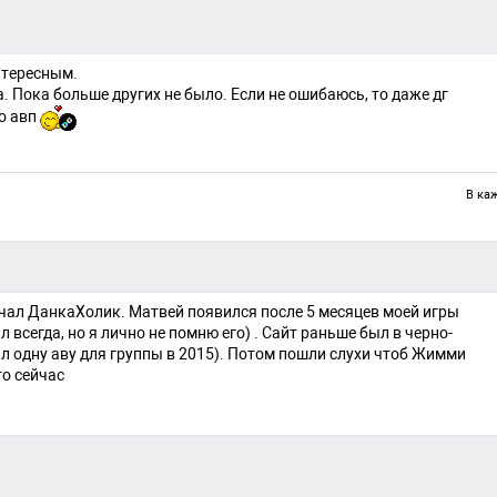
интересным.
а. Пока больше других не было. Если не ошибаюсь, то даже дг
о авп
В ка
вечал ДанкаХолик. Матвей появился после 5 месяцев моей игры
 всегда, но я лично не помню его) . Сайт раньше был в черно-
ал одну аву для группы в 2015). Потом пошли слухи чтоб Жимми
то сейчас