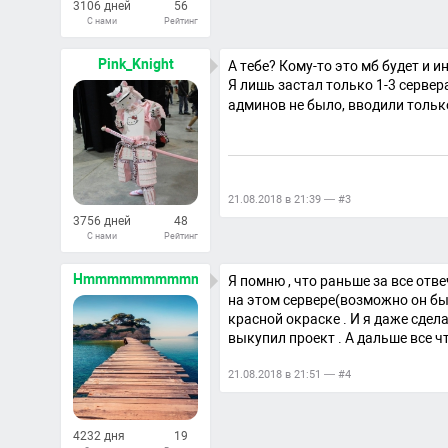
3106 дней
56
С нами
Рейтинг
179
Ответов
Pink_Knight
А тебе? Кому-то это мб будет и 
Я лишь застал только 1-3 сервер
админов не было, вводили тольк
21.08.2018 в 21:39 — #3
3756 дней
48
С нами
Рейтинг
746
Ответов
Hmmmmmmmmmmmmmm
Я помню , что раньше за все от
на этом сервере(возможно он был
красной окраске . И я даже сдел
выкупил проект . А дальше все ч
21.08.2018 в 21:51 — #4
4232 дня
19