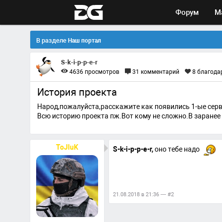
Форум
М
В разделе
Наш портал
S-k-i-p-p-e-r
4636
просмотров
31
комментарий
8
благода
История проекта
Народ,пожалуйста,расскажите как появились 1-ые серве
Всю историю проекта пж.Вот кому не сложно.В заранее с
ToJluK
S-k-i-p-p-e-r,
оно тебе надо
21.08.2018 в 21:36 — #2