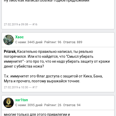
Ну либо как написал boshka! годное предложения
27.02.2019 в 09:08 — #16
Xaoc
С нами: 3445 дней
Рейтинг: 96
Ответов: 889
Prizrak,
Касательно правильно написал, ты реально
погорячился. Или кто найдется, что "Смысл убирать
иммунитет" - это про то, что не надо убирать защиту от кражи
денег с убийства ножа?
Т.к. иммунитет это Флаг доступа с защитой от Кика, Бана,
Мута и прочего, поэтому выражайся точнее.
27.02.2019 в 10:30 — #17
xar1ton
С нами: 3095 дней
Рейтинг: 26
Ответов: 94
многие только для этого привилегии и