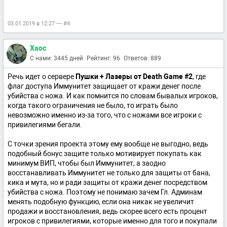
03.01.2019 в 12:27 — #4
Xaoc
С нами: 3445 дней
Рейтинг: 96
Ответов: 889
Речь идет о сервере
Пушки + Лазеры от Death Game #2
, где
флаг доступа Иммунитет защищает от кражи денег после
убийства с ножа. И как помнится по словам бывалых игроков,
когда такого ограничения не было, то играть было
невозможно именно из-за того, что с ножами все игроки с
привилегиями бегали.
С точки зрения проекта этому ему вообще не выгодно, ведь
подобный бонус защите только мотивирует покупать как
минимум ВИП, чтобы был Иммунитет, а заодно
восстанавливать Иммунитет не только для защиты от бана,
кика и мута, но и ради защиты от кражи денег посредством
убийства с ножа. Поэтому не понимаю зачем Гл. Админам
менять подобную функцию, если она никак не увеличит
продажи и восстановления, ведь скорее всего есть процент
игроков с привилегиями, которые именно для того и покупали