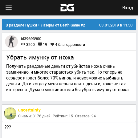
Вход
В разделе
03.01.2019 в 11:50
Пушки + Лазеры от Death Game #2
id39693900
3200
19
4
благодарности
Убрать имунку от ножа
Получать рандомные деньги от убийства ножа очень
заманчиво, и многие стараються убить так. Но теперь на
сервере играет более 70% випов, и невозможно выбивать
деньги. Да и когда у меня нельзя взять деньги, тоже не так
интересно. Думаю многие хотели бы убрать имунку от ножа.
uncertainty
С нами: 3176 дней
Рейтинг: 15
Ответов: 94
???