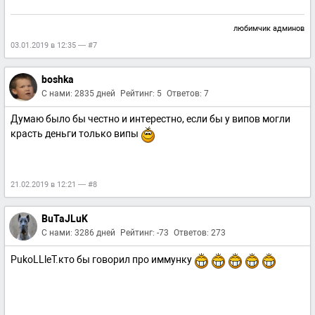
любимчик админов
03.01.2019 в 12:35 — #7
boshka
С нами: 2835 дней
Рейтинг: 5
Ответов: 7
Думаю было бы честно и интерестно, если бы у випов могли
красть деньги только випы
21.02.2019 в 12:21 — #8
BuTaJLuK
С нами: 3286 дней
Рейтинг: -73
Ответов: 273
PukoLLleT.кто бы говорил про иммунку