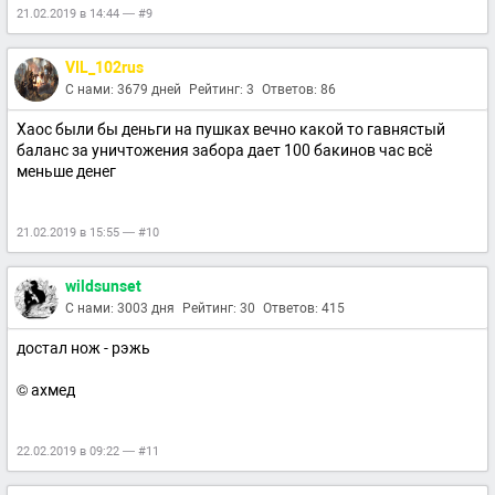
21.02.2019 в 14:44 — #9
VIL_102rus
С нами: 3679 дней
Рейтинг: 3
Ответов: 86
Xaoc были бы деньги на пушках вечно какой то гавнястый
баланс за уничтожения забора дает 100 бакинов час всё
меньше денег
21.02.2019 в 15:55 — #10
wildsunset
С нами: 3003 дня
Рейтинг: 30
Ответов: 415
достал нож - рэжь
© ахмед
22.02.2019 в 09:22 — #11