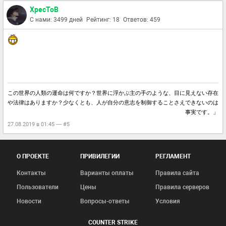
XpecToB
С нами: 3499 дней
Рейтинг: 18
Ответов: 459
この世界の人類の運命は何ですか？世界に浮かぶ主の手のような、目に見えない存在
や法律はありますか？少なくとも、人が自分の意志を制御することさえできないのは
事実です。」
27.08.2019 в 01:45 — #5
О ПРОЕКТЕ
ПРИВИЛЕГИИ
РЕГЛАМЕНТ
Контакты
Варианты оплаты
Правила сайта
Пользователи
Цены
Правила серверов
Новости
Вопросы-ответы
Условия
COUNTER STRIKE