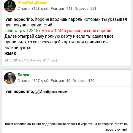
-SexPistolSsss-
С нами: 3128 дней
Рейтинг: 141
Ответов: 521
ivaninopedrino,
Короче вводишь пароль который ты указывал
при покупке привилегий
setinfo _pw 12345
вместо 12345 указывай свой пароль
Далее отыграй одну полную карту и если ты сделал все
правильно, то со следующей карты твоя привилегия
активируется.
жмяк
24.10.2019 в 18:08 — #5
(1 раз)
Sanya
С нами: 4807 дней
Рейтинг: 40
Ответов: 420
ivaninopedrino,
Всем спасибо за то что поддерживаете проект и играете на серверах! Ребят, вы
просто супер!!!