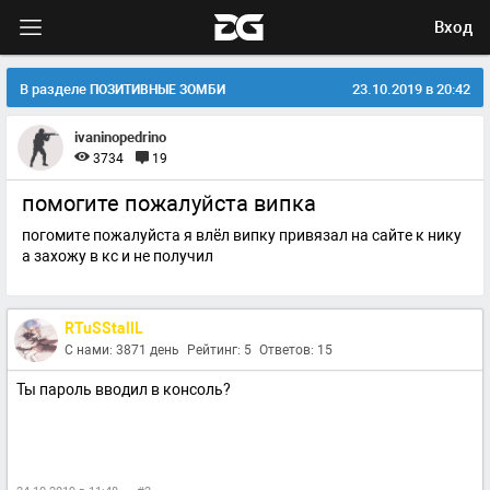
Вход
В разделе
23.10.2019 в 20:42
ПОЗИТИВНЫЕ ЗОМБИ
ivaninopedrino
3734
19
помогите пожалуйста випка
погомите пожалуйста я влёл випку привязал на сайте к нику
а захожу в кс и не получил
RTuSStallL
С нами: 3871 день
Рейтинг: 5
Ответов: 15
Ты пароль вводил в консоль?