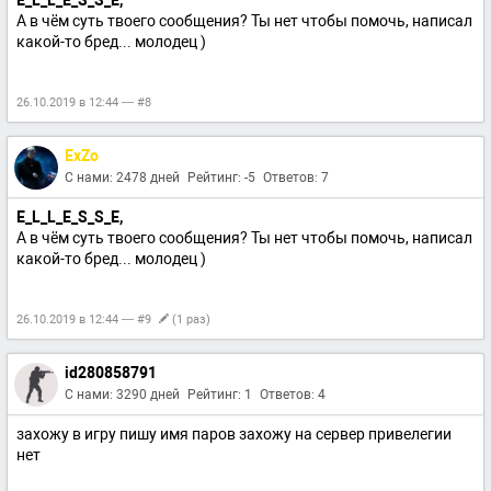
E_L_L_E_S_S_E,
А в чём суть твоего сообщения? Ты нет чтобы помочь, написал
какой-то бред... молодец )
26.10.2019 в 12:44 — #8
ExZo
С нами: 2478 дней
Рейтинг: -5
Ответов: 7
E_L_L_E_S_S_E,
А в чём суть твоего сообщения? Ты нет чтобы помочь, написал
какой-то бред... молодец )
26.10.2019 в 12:44 — #9
(1 раз)
id280858791
С нами: 3290 дней
Рейтинг: 1
Ответов: 4
захожу в игру пишу имя паров захожу на сервер привелегии
нет