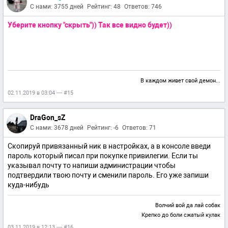
С нами: 3755 дней
Рейтинг: 48
Ответов: 746
Уберите кнопку "скрыть")) Так все видно будет))
В каждом живет свой демон...
02.11.2019 в 03:04 — #15
DraGon_sZ
С нами: 3678 дней
Рейтинг: -6
Ответов: 71
Скопируй привязанный ник в настройках, а в консоле введи
пароль который писал при покупке привилегии. Если ты
указывал почту то напиши администрации чтобы
подтвердили твою почту и сменили пароль. Его уже запиши
куда-нибудь
Волчий вой да лай собак
Крепко до боли сжатый кулак
03.11.2019 в 12:13 — #16