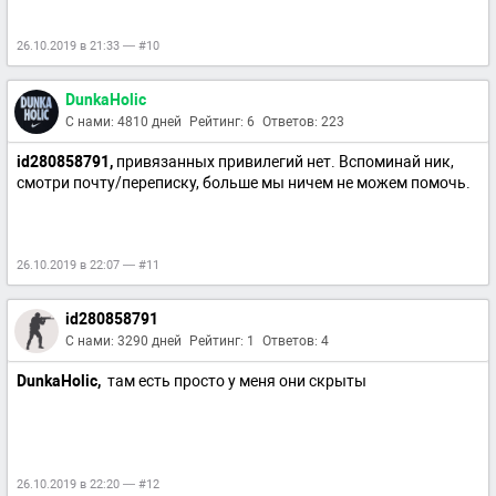
26.10.2019 в 21:33 — #10
DunkaHolic
С нами: 4810 дней
Рейтинг: 6
Ответов: 223
id280858791,
привязанных привилегий нет. Вспоминай ник,
смотри почту/переписку, больше мы ничем не можем помочь.
26.10.2019 в 22:07 — #11
id280858791
С нами: 3290 дней
Рейтинг: 1
Ответов: 4
DunkaHolic,
там есть просто у меня они скрыты
26.10.2019 в 22:20 — #12