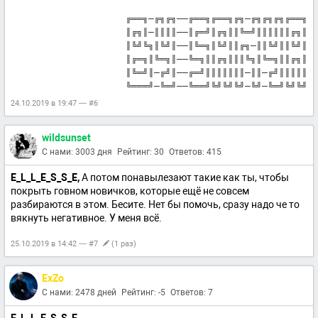
╔══╗─╔╗╔╗──╔══╗╔══╗╔╗─╔╗╔╗╔╗╔══╗
║╔╗║─║║║║──║╔═╝║╔╗║║╚═╝║║║║║║╔╗║
║╚╝╚╗║╚╝║──║╚═╗║╚╝║║╔╗─║║╚╝║║╚╝║
║╔═╗║╚═╗║──╚═╗║║╔╗║║║╚╗║╚═╗║║╔╗║
║╚═╝║─╔╝║──╔═╝║║║║║║║─║║─╔╝║║║║║
╚═══╝─╚═╝──╚══╝╚╝╚╝╚╝─╚╝─╚═╝╚╝╚╝
24.10.2019 в 19:47 — #6
wildsunset
С нами: 3003 дня
Рейтинг: 30
Ответов: 415
E_L_L_E_S_S_E,
А потом понавылезают такие как ты, чтобы
покрыть говном новичков, которые ещё не совсем
разбираются в этом. Бесите. Нет бы помочь, сразу надо че то
вякнуть негативное. У меня всё.
25.10.2019 в 14:42 — #7
(1 раз)
ExZo
С нами: 2478 дней
Рейтинг: -5
Ответов: 7