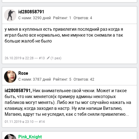
id280858791
С нами: 3290 дней
Рейтинг: 1
Ответов: 4
у меня в купленых есть привелегия последний раз когда я
играл было все нормально, мне имунке ток снемали а так
больше жалоб не было
26.10.2019 в 22:28 — #13
(1 раз)
Rose
С нами: 3787 дней
Рейтинг: 5
Ответов: 42
id280858791,
Ник внимательнее свой чекни. Может и такое
быть, что ник меняется(к примеру админы некоторых
пабликов могут менять). Либо же ты мог случайно нажать на
клавишу, когда заходил в настр. Ну или напиши Виталию,
Матвею, вдруг ты не уследил, как с тебя сняли привилегию...
01.11.2019 в 23:10 — #14
Pink_Knight