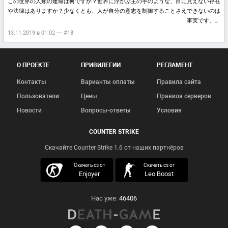
この世界の人類の運命は何ですか？世界に浮かぶ主の手のような、目に見えない存在
や法律はありますか？少なくとも、人が自分の意志を制御することさえできないのは
事実です。」
13.11.2019 в 01:02 — #18
О ПРОЕКТЕ
ПРИВИЛЕГИИ
РЕГЛАМЕНТ
Контакты
Варианты оплаты
Правила сайта
Пользователи
Цены
Правила серверов
Новости
Вопросы-ответы
Условия
COUNTER STRIKE
Скачайте Counter Strike 1.6 от наших партнёров
скачать кс 1.6
Скачать cs от
Скачать cs от
Enjoyer
Leo Boost
Нас уже:
46406