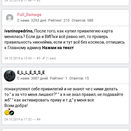
24.10.2019 в 11:48 — #2
Full_Damage
С нами: 3293 дня
Рейтинг: 210
Ответов: 588
ivaninopedrino,
После того, как купил привилегию карта
менялась? Если да и ВИПки всё равно нет, то проверь
правильность никнейма, если и тут всё без косяков, отпишись
к Главному админу
Нажми на текст
24.10.2019 в 13:43 — #3
(1 раз)
E_L_L_E_S_S_E
С нами: 3087 дней
Рейтинг: 1
Ответов: 15
понакупляют себе привилегий и не знают че с ними делать.
то " а за что меня лишают?" " а я не знал правил, не подавайте
жб" " как активировать приву и т.д." у меня все.
Всем добра!
24.10.2019 в 17:32 — #4