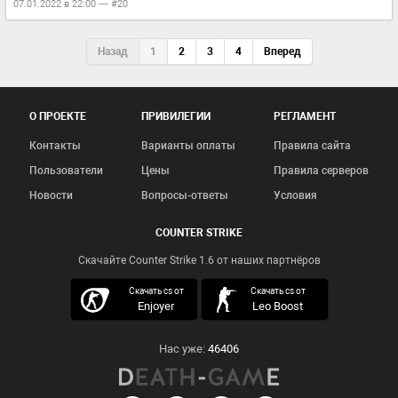
07.01.2022 в 22:00 — #20
Назад
1
2
3
4
Вперед
О ПРОЕКТЕ
ПРИВИЛЕГИИ
РЕГЛАМЕНТ
Контакты
Варианты оплаты
Правила сайта
Пользователи
Цены
Правила серверов
Новости
Вопросы-ответы
Условия
COUNTER STRIKE
Скачайте Counter Strike 1.6 от наших партнёров
скачать кс 1.6
Скачать cs от
Скачать cs от
Enjoyer
Leo Boost
Нас уже:
46406