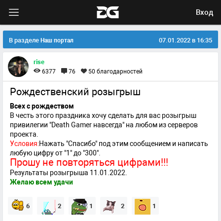
Вход
В разделе
07.01.2022 в 16:35
Наш портал
rise
6377
76
50
благодарностей
Рождественский розыгрыш
Всех с рождеством
В честь этого праздника хочу сделать для вас розыгрыш
привилегии "Death Gamer навсегда" на любом из серверов
проекта.
Условия:
Нажать "Спасибо" под этим сообщением и написать
любую цифру от "1" до "300".
Прошу не повторяться цифрами!!!
Результаты розыгрыша 11.01.2022.
Желаю всем удачи
6
2
1
2
1