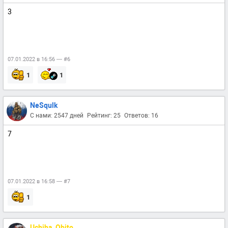
3
07.01.2022 в 16:56 — #6
1
1
NeSqulk
С нами: 2547 дней
Рейтинг: 25
Ответов: 16
7
07.01.2022 в 16:58 — #7
1
Uchiha_Obito