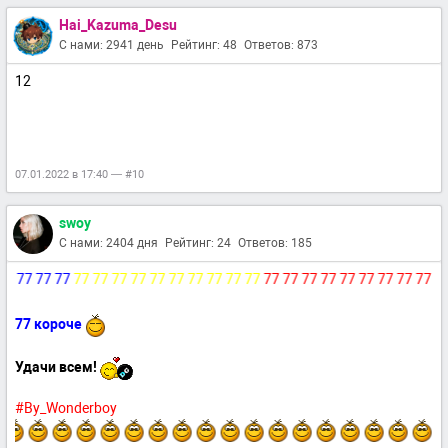
Hai_Kazuma_Desu
С нами: 2941 день
Рейтинг: 48
Ответов: 873
12
07.01.2022 в 17:40 — #10
swoy
С нами: 2404 дня
Рейтинг: 24
Ответов: 185
77 77 77
77 77 77 77 77 77 77 77 77 77
77 77 77 77 77 77 77 77 77 77
77
77 короче
Удачи всем!
#By_Wonderboy