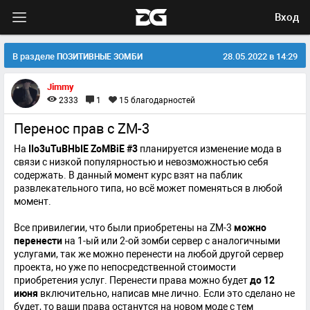
Вход
В разделе
28.05.2022 в 14:29
ПОЗИТИВНЫЕ ЗОМБИ
Jimmy
2333
1
15
благодарностей
Перенос прав с ZM-3
На
IIo3uTuBHbIE ZoMBiE #3
планируется изменение мода в
связи с низкой популярностью и невозможностью себя
содержать. В данный момент курс взят на паблик
развлекательного типа, но всё может поменяться в любой
момент.
Все привилегии, что были приобретены на ZM-3
можно
перенести
на 1-ый или 2-ой зомби сервер с аналогичными
услугами, так же можно перенести на любой другой сервер
проекта, но уже по непосредственной стоимости
приобретения услуг. Перенести права можно будет
до 12
июня
включительно, написав мне лично. Если это сделано не
будет, то ваши права останутся на новом моде с тем