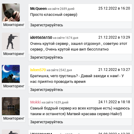
McQueen
25.12.2022 в 16:20
на сайте 2689 дней
Просто классный сервер)
Мониторинг
Зарегистрируйтесь
id695656150
21.12.2022 в 13:29
на сайте 1674 дня
Очень крутой сервер , зашел отдохнул , советую этот
сервер , Очень крутой еше вип бессплатно
Мониторинг
Зарегистрируйтесь
islom570
21.12.2022 в 13:27
на сайте 2542 дня
Братишка, чего грустишь? - Давай заходи к нам! - У
нас приятно проводить время
Мониторинг
Зарегистрируйтесь
Mokki
24.11.2022 в 18:18
на сайте 1639 дней
Самый бодрый сервер из всех которые есть) надеюсь
таким и останется) Матвей красава сервер Найс!)
Мониторинг
Зарегистрируйтесь