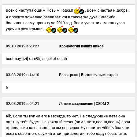
Всех с наступающим Новым Годом!
. Всем счастья и добра!
А проекту пожелаю развиваться в таком же духе. Спасибо
большое всему проекту за 2019 год. Всем участникам конкурса
удачи в розыгрыше...
05.10.2019 в 20:27
Хронология ваших ников
bostmay, [izi] xam9k, angel of death
03.08.2019 в 14:10
Розыгрыш | Бесконечные патрон
6
02.08.2019 в 04:21
Летнее снаряжение | CSDM 2
Rib,
Если ты купил его навсегда, то нет. На следующие лета она
опять у тебя будет. На каждый сезон(зима,лето,весна,осень) своя
привелегия-как аркана на зм серверах. Ну если ты убёшь больше
всех с сезонного оружия этой привелегии, тебе дадут бесплатно