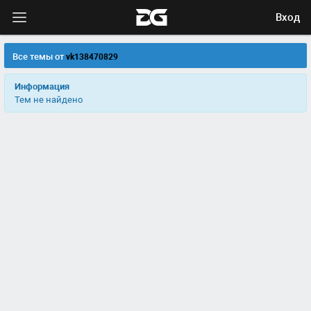
Вход
Все темы от
vk138470829
Информация
Тем не найдено