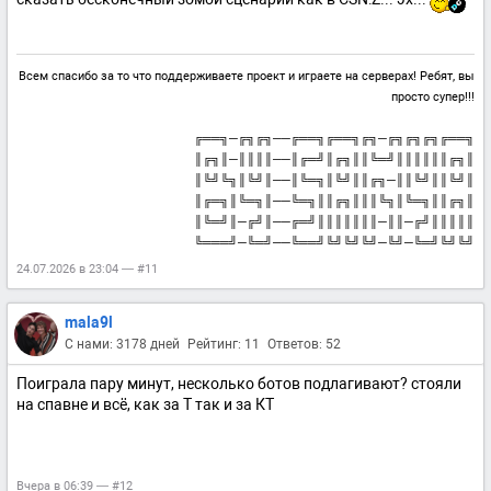
Всем спасибо за то что поддерживаете проект и играете на серверах! Ребят, вы
просто супер!!!
╔══╗─╔╗╔╗──╔══╗╔══╗╔╗─╔╗╔╗╔╗╔══╗
║╔╗║─║║║║──║╔═╝║╔╗║║╚═╝║║║║║║╔╗║
║╚╝╚╗║╚╝║──║╚═╗║╚╝║║╔╗─║║╚╝║║╚╝║
║╔═╗║╚═╗║──╚═╗║║╔╗║║║╚╗║╚═╗║║╔╗║
║╚═╝║─╔╝║──╔═╝║║║║║║║─║║─╔╝║║║║║
╚═══╝─╚═╝──╚══╝╚╝╚╝╚╝─╚╝─╚═╝╚╝╚╝
24.07.2026 в 23:04 — #11
mala9l
С нами: 3178 дней
Рейтинг: 11
Ответов: 52
Поиграла пару минут, несколько ботов подлагивают? стояли
на спавне и всё, как за Т так и за КТ
Вчера в 06:39 — #12