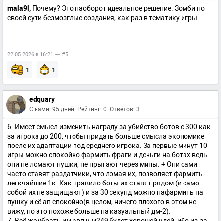
mala9l,
Почему? Это наоборот идеальное решение. Зомби по
своей сути безмозглые создания, как раз в тематику игры
22.05.2026 в 16:21 — #5
1
1
edquary
С нами: 95 дней
Рейтинг: 0
Ответов: 3
6. Имеет смысл изменить награду за убийство ботов с 300 как
за игрока до 200, чтобы придать больше смысла экономике
после их адаптации под среднего игрока. За первые минут 10
игры можно спокойно фармить фраги и деньги на ботах ведь
они не ломают пушки, не прыгают через мины. + Они сами
часто ставят раздатчики, что ломая их, позволяет фармить
легкчайшие 1к. Как правило боты их ставят рядом (и само
собой их не защищают) и за 30 секунд можно нафармить на
пушку и её ап спокойно(в целом, ничего плохого в этом не
вижу, но это похоже больше на казуальный дм-2).
7. Всё же убрать им авп и м249 будет хорошей идей, ибо из-за