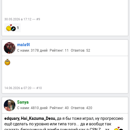
30.05.2026 в 17:12 — #9
1
mala9l
С нами: 3178 дней
Рейтинг: 11
Ответов: 52
14.06.2026 в 07:20 — #10
Sanya
С нами: 4810 дней
Рейтинг: 40
Ответов: 420
edquary,
Hai_Kazuma_Desu,
да я бы тоже играл, ну прогрессию
ещё сделать по уровню или типа того... да и вообще так
сказать бесконечный зомби сценарий как в CSN:Z... эх...