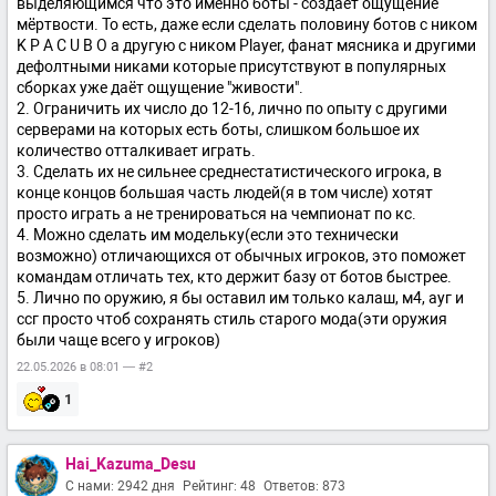
выделяющимся что это именно боты - создаёт ощущение
мёртвости. То есть, даже если сделать половину ботов с ником
K P A C U B O а другую с ником Player, фанат мясника и другими
дефолтными никами которые присутствуют в популярных
сборках уже даёт ощущение "живости".
2. Ограничить их число до 12-16, лично по опыту с другими
серверами на которых есть боты, слишком большое их
количество отталкивает играть.
3. Сделать их не сильнее среднестатистического игрока, в
конце концов большая часть людей(я в том числе) хотят
просто играть а не тренироваться на чемпионат по кс.
4. Можно сделать им модельку(если это технически
возможно) отличающихся от обычных игроков, это поможет
командам отличать тех, кто держит базу от ботов быстрее.
5. Лично по оружию, я бы оставил им только калаш, м4, ауг и
ссг просто чтоб сохранять стиль старого мода(эти оружия
были чаще всего у игроков)
22.05.2026 в 08:01 — #2
1
Hai_Kazuma_Desu
С нами: 2942 дня
Рейтинг: 48
Ответов: 873