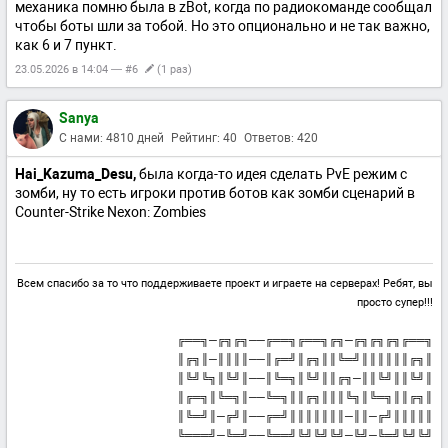
механика помню была в zBot, когда по радиокоманде сообщал
чтобы боты шли за тобой. Но это опционально и не так важно,
как 6 и 7 пункт.
23.05.2026 в 14:04 — #6
(1 раз)
Sanya
С нами: 4810 дней
Рейтинг: 40
Ответов: 420
Hai_Kazuma_Desu,
была когда-то идея сделать PvE режим с
зомби, ну то есть игроки против ботов как зомби сценарий в
Counter-Strike Nexon: Zombies
Всем спасибо за то что поддерживаете проект и играете на серверах! Ребят, вы
просто супер!!!
╔══╗─╔╗╔╗──╔══╗╔══╗╔╗─╔╗╔╗╔╗╔══╗
║╔╗║─║║║║──║╔═╝║╔╗║║╚═╝║║║║║║╔╗║
║╚╝╚╗║╚╝║──║╚═╗║╚╝║║╔╗─║║╚╝║║╚╝║
║╔═╗║╚═╗║──╚═╗║║╔╗║║║╚╗║╚═╗║║╔╗║
║╚═╝║─╔╝║──╔═╝║║║║║║║─║║─╔╝║║║║║
╚═══╝─╚═╝──╚══╝╚╝╚╝╚╝─╚╝─╚═╝╚╝╚╝