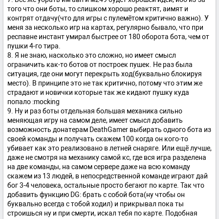
того что они боты, то слишком хорошо реактят, аимят и
контрят отдачу(что для игры с пулемётом критично важно). У
меня за несколько игр на картах, регулярно бывало, что при
респавне инстант умирал быстрее от 180 оборота бота, чем от
пушки 4-го тира.
8. Я не знаю, насколько это сложно, но имеет смысл
ограничить как-то ботов от построек пушек. Не раз была
ситуация, где они могут перекрыть ход(буквально блокируя
место). В принципе это не так критично, потому что этим же
страдают и новички которые так же кидают пушку куда
попало :mocking
9. Ну и раз боты отдельная большая механика сильно
меняющая игру на самом деле, имеет смысл добавить
возможность донатерам DeathGamer выбирать одного бота из
своей команды и получать скажем 100 когда он кого-то
убивает как это реализовано в летней снаряге. Или ещё лучше,
даже не смотря на механику самой кс, где вся игра разделена
на две команды, на самом сервере даже на всю команду
скажем из 13 людей, в непосредственной команде играют дай
бог 3-4 человека, остальные просто бегают по карте. Так что
добавить функцию DG: брать с собой бота(ну чтобы он
буквально всегда с тобой ходил) и прикрывал пока ты
строишься ну и при смерти, искал тебя по карте. Подобная