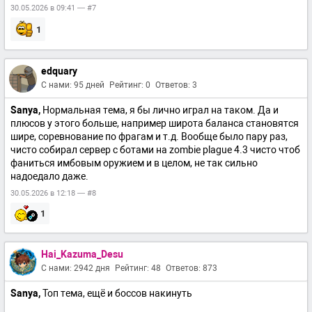
30.05.2026 в 09:41 — #7
1
edquary
С нами: 95 дней
Рейтинг: 0
Ответов: 3
Sanya,
Нормальная тема, я бы лично играл на таком. Да и
плюсов у этого больше, например широта баланса становятся
шире, соревнование по фрагам и т.д. Вообще было пару раз,
чисто собирал сервер с ботами на zombie plague 4.3 чисто чтоб
фаниться имбовым оружием и в целом, не так сильно
надоедало даже.
30.05.2026 в 12:18 — #8
1
Hai_Kazuma_Desu
С нами: 2942 дня
Рейтинг: 48
Ответов: 873
Sanya,
Топ тема, ещё и боссов накинуть