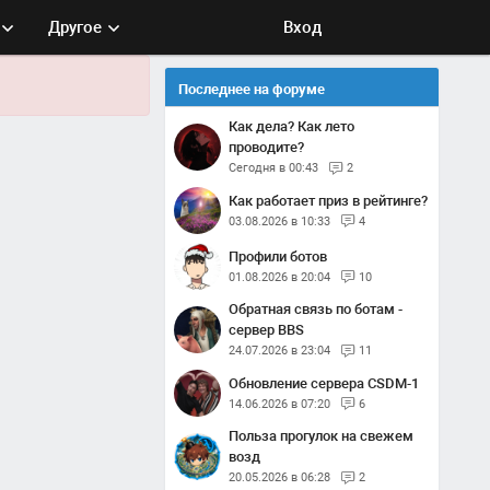
Другое
Вход
Последнее на форуме
Как дела? Как лето
проводите?
Сегодня в 00:43
2
Как работает приз в рейтинге?
03.08.2026 в 10:33
4
Профили ботов
01.08.2026 в 20:04
10
Обратная связь по ботам -
сервер BBS
24.07.2026 в 23:04
11
Обновление сервера CSDM-1
14.06.2026 в 07:20
6
Польза прогулок на свежем
возд
20.05.2026 в 06:28
2