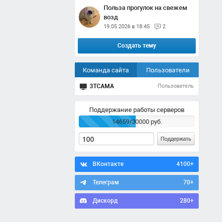
Польза прогулок на свежем
возд
19.05.2026 в 18:45
2
Создать тему
Команда сайта
Пользователи
3TCAMA
Пользователь
Поддержание работы серверов
14659/30000 руб.
Поддержать
ВКонтакте
4100+
Телеграм
70+
Дискорд
280+