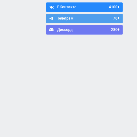
ВКонтакте
4100+
Телеграм
70+
Дискорд
280+