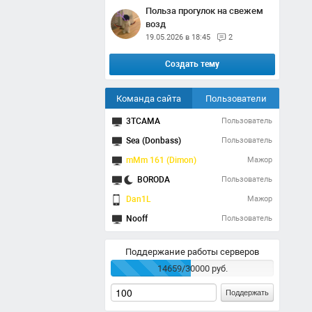
Польза прогулок на свежем
возд
19.05.2026 в 18:45
2
Создать тему
Команда сайта
Пользователи
3TCAMA
Пользователь
Sea (Donbass)
Пользователь
mMm 161 (Dimon)
Мажор
BORODA
Пользователь
Dan1L
Мажор
Nooff
Пользователь
Поддержание работы серверов
14659/30000 руб.
Поддержать