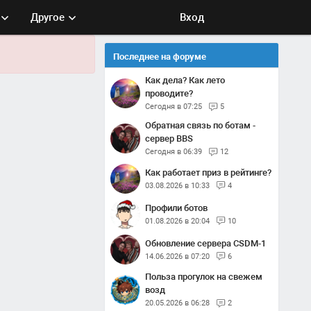
Другое
Вход
Последнее на форуме
Как дела? Как лето
проводите?
Сегодня в 07:25
5
Обратная связь по ботам -
сервер BBS
Сегодня в 06:39
12
Как работает приз в рейтинге?
03.08.2026 в 10:33
4
Профили ботов
01.08.2026 в 20:04
10
Обновление сервера CSDM-1
14.06.2026 в 07:20
6
Польза прогулок на свежем
возд
20.05.2026 в 06:28
2