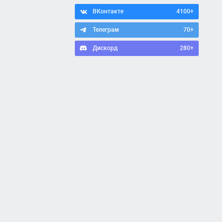
ВКонтакте
4100+
Телеграм
70+
Дискорд
280+