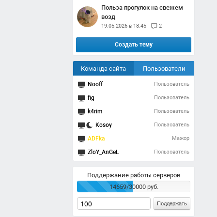
Польза прогулок на свежем
возд
19.05.2026 в 18:45
2
Создать тему
Команда сайта
Пользователи
Nooff
Пользователь
fig
Пользователь
k4rim
Пользователь
Kosoy
Пользователь
ADFka
Мажор
ZloY_AnGeL
Пользователь
Поддержание работы серверов
14659/30000 руб.
Поддержать