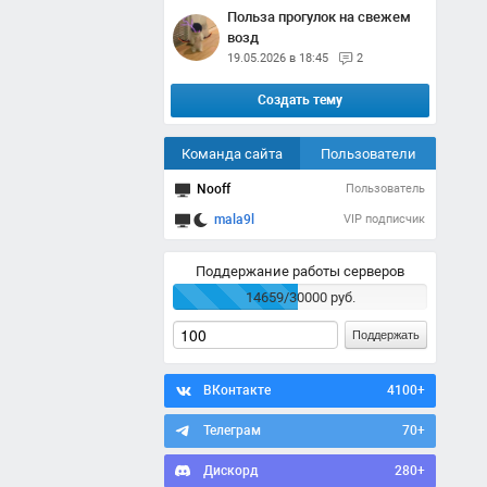
Польза прогулок на свежем
возд
19.05.2026 в 18:45
2
Создать тему
Команда сайта
Пользователи
Nooff
Пользователь
mala9l
VIP подписчик
Поддержание работы серверов
14659/30000 руб.
Поддержать
ВКонтакте
4100+
Телеграм
70+
Дискорд
280+