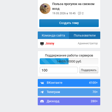
Польза прогулок на свежем
возд
19.05.2026 в 18:45
2
Создать тему
Команда сайта
Пользователи
Jimmy
Администратор
Поддержание работы серверов
14659/30000 руб.
Поддержать
ВКонтакте
4100+
Телеграм
70+
Дискорд
280+