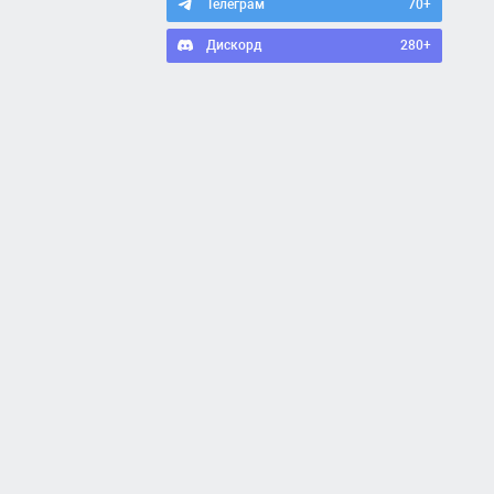
Телеграм
70+
Дискорд
280+