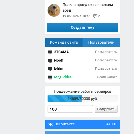
Польза прогулок на свежем
возд
19.05.2026 в 18:45
2
Создать тему
Команда сайта
Пользователи
3TCAMA
Пользователь
Nooff
Пользователь
k4rim
Пользователь
Mr_Pickles
Death Gamer
Поддержание работы серверов
14659/30000 руб.
Поддержать
ВКонтакте
4100+