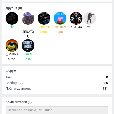
Друзья
(8)
elio
-
Generalis
SvinkaPe
KPATOC
mC_
SENATO
simus
ppa
R-
_GoJIoB
DunkaH
oPeZ_
olic
Форум
Тем:
0
Сообщений:
86
Поблагодарили:
131
Комментарии
(0)