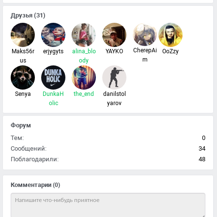
Друзья
(31)
CherepAi
Maks56r
erjygyts
alina_blo
YAYKO
OoZzy
m
us
ody
Senya
DunkaH
the_end
danilstol
olic
yarov
Форум
Тем:
0
Сообщений:
34
Поблагодарили:
48
Комментарии
(0)