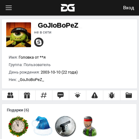
Вход
_GoJIoBoPeZ_
не в сети
Имя:
Головка от **я
Группа:
Пользователь
День рождения:
2003-10-10 (22 года)
Ник:
_GoJIoBoPeZ_
Подарки
(6)