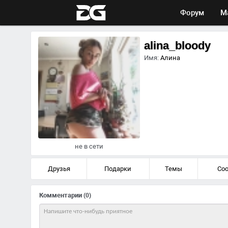
Форум
М
alina_bloody
Имя:
Алина
не в сети
Друзья
Подарки
Темы
Со
Комментарии
(0)