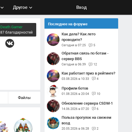
Другое
Вход
Последнее на форуме
Death Gamer
87 благодарностей
Как дела? Как лето
проводите?
Сегодня в 07:25
5
Обратная связь по ботам -
сервер BBS
Сегодня в 06:39
12
Как работает приз в рейтинге?
03.08.2026 в 10:33
4
Профили ботов
01.08.2026 в 20:04
10
Файлы
Обновление сервера CSDM-1
14.06.2026 в 07:20
6
Польза прогулок на свежем
возд
20.05.2026 в 06:28
2