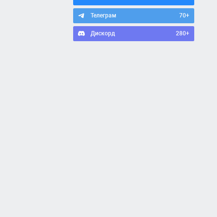
Телеграм
70+
Дискорд
280+