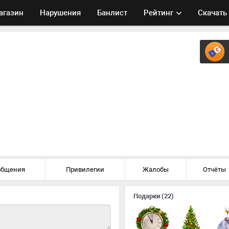
агазин
Нарушения
Банлист
Рейтинг
Скачать
общения
Привилегии
Жалобы
Отчёты
Подарки
(22)