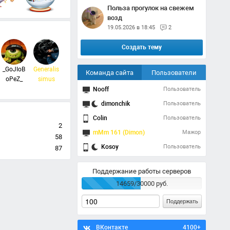
Польза прогулок на свежем
возд
19.05.2026 в 18:45
2
Создать тему
_GoJIoB
Generalis
Команда сайта
Пользователи
oPeZ_
simus
Nooff
Пользователь
dimonchik
Пользователь
Colin
Пользователь
2
mMm 161 (Dimon)
Мажор
58
Kosoy
Пользователь
87
Поддержание работы серверов
14659/30000 руб.
Поддержать
ВКонтакте
4100+