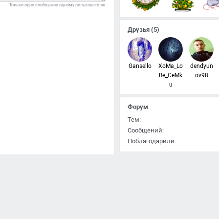
Только одно сообщение одному пользователю.
Друзья
(5)
Gansello
XoMa_Lo
dendyun
Be_CeMk
ov98
u
Форум
Тем:
Сообщений:
Поблагодарили: