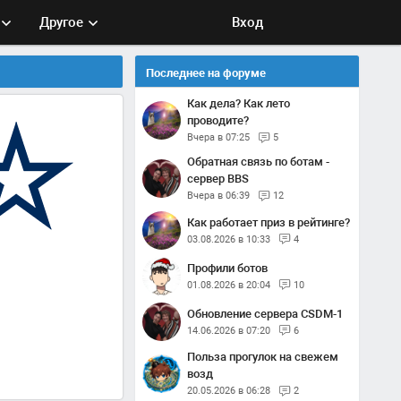
Другое
Вход
Последнее на форуме
Как дела? Как лето
проводите?
Вчера в 07:25
5
Обратная связь по ботам -
сервер BBS
Вчера в 06:39
12
Как работает приз в рейтинге?
03.08.2026 в 10:33
4
Профили ботов
01.08.2026 в 20:04
10
Обновление сервера CSDM-1
14.06.2026 в 07:20
6
Польза прогулок на свежем
возд
20.05.2026 в 06:28
2