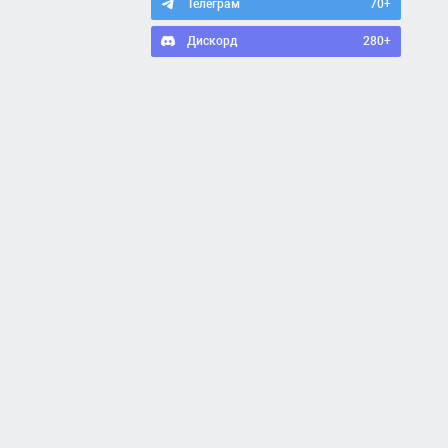
Телеграм
70+
Дискорд
280+