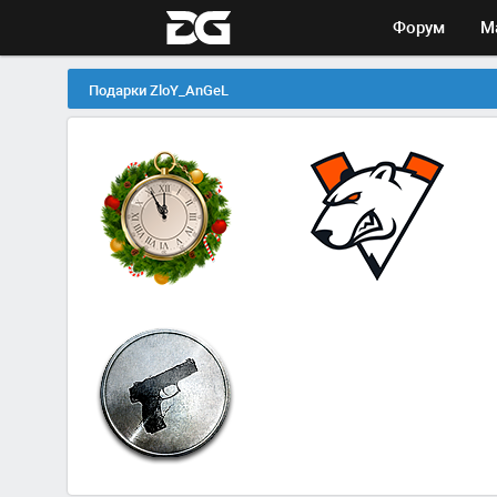
Форум
М
Подарки ZloY_AnGeL